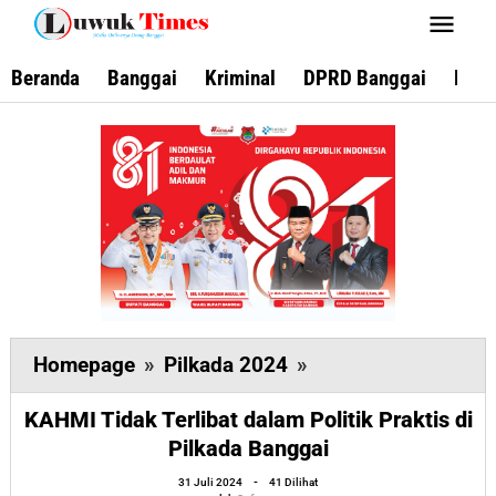
Lewati
ke
konten
Beranda
Banggai
Kriminal
DPRD Banggai
Keca
KAHMI
Homepage
»
Pilkada 2024
»
Tidak
KAHMI Tidak Terlibat dalam Politik Praktis di
Terlibat
Pilkada Banggai
dalam
oleh
Politik
31 Juli 2024
-
41 Dilihat