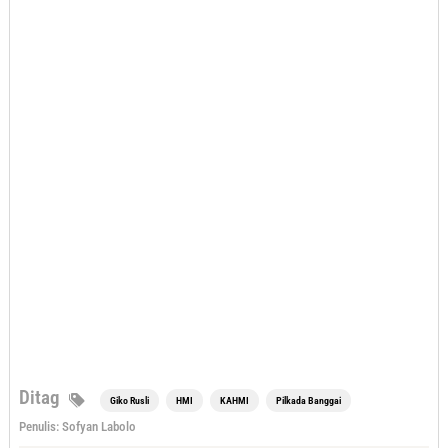
Ditag
Giko Rusli
HMI
KAHMI
Pilkada Banggai
Penulis: Sofyan Labolo