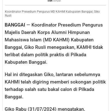
Sofyan
oleh
Sofyan
Praktis
di
Koordinator Presedium Pengurus MD KAHMI Kabupaten Banggai, Giko
Rusli
Pilkada
BANGGAI
— Koordinator Presedium Pengurus
Banggai
Majelis Daerah Korps Alumni Himpunan
Mahasiswa Islam (MD KAHMI) Kabupaten
Banggai, Giko Rusli menegaskan, KAMHI tidak
terlibat dalam politik praktis di Pilkada
Kabupaten Banggai.
Hal ini ditegaskan Giko, lantaran sebelumnya
KAHMI telah digiring memberi sokongan politik
terhadap salah satu bakal calon di Pilkada
Banggai.
Giko Rabu (31/07/2024) mengatakan,