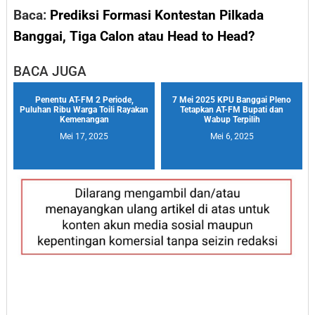
Baca:
Prediksi Formasi Kontestan Pilkada
Banggai, Tiga Calon atau Head to Head?
BACA JUGA
Penentu AT-FM 2 Periode,
7 Mei 2025 KPU Banggai Pleno
Puluhan Ribu Warga Toili Rayakan
Tetapkan AT-FM Bupati dan
Kemenangan
Wabup Terpilih
Mei 17, 2025
Mei 6, 2025