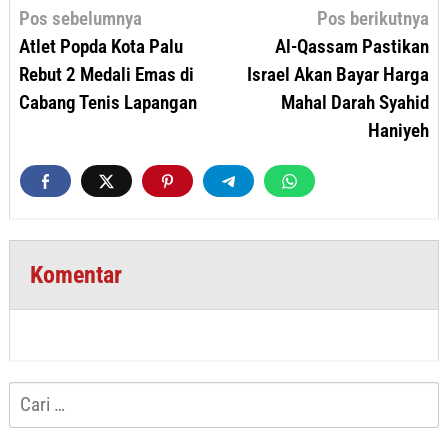
Navigasi
Pos sebelumnya
Pos berikutnya
pos
Atlet Popda Kota Palu
Al-Qassam Pastikan
Rebut 2 Medali Emas di
Israel Akan Bayar Harga
Cabang Tenis Lapangan
Mahal Darah Syahid
Haniyeh
Komentar
Cari
untuk: