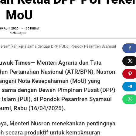
ua
MoU
oleh
19 April 2025
-
65 Dilihat
en
Sofyan
oleh
Sofyan
U
resmikan kerja sama dengan DPP PUI, di Pondok Pesantren Syamsul
Luwuk Times
— Menteri Agraria dan Tata
an Pertanahan Nasional (ATR/BPN), Nusron
angani Nota Kesepahaman (MoU) yang
a sama dengan Dewan Pimpinan Pusat (DPP)
Islam (PUI), di Pondok Pesantren Syamsul
bumi, Rabu (16/04/2025).
ya, Menteri Nusron menekankan pentingnya
h secara produktif untuk kemakmuran