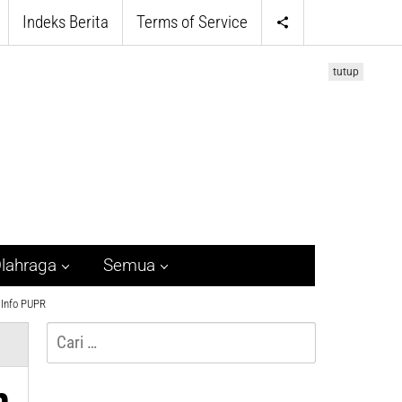
Indeks Berita
Terms of Service
tutup
lahraga
Semua
Info PUPR
Cari
untuk:
n