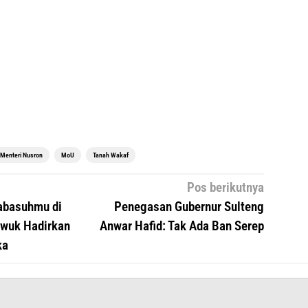
Menteri Nusron
MoU
Tanah Wakaf
Pos berikutnya
abasuhmu di
Penegasan Gubernur Sulteng
uwuk Hadirkan
Anwar Hafid: Tak Ada Ban Serep
ka