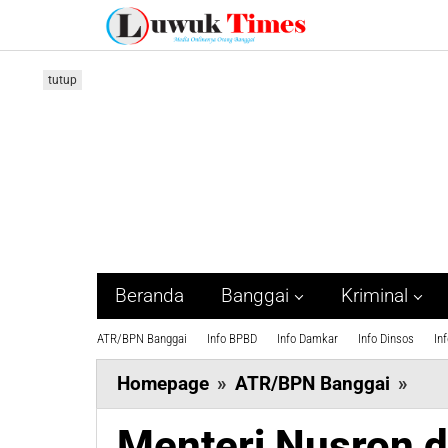
Lewati
ke
konten
tutup
Beranda
Banggai
Kriminal
ATR/BPN Banggai
Info BPBD
Info Damkar
Info Dinsos
In
Ment
Homepage
»
ATR/BPN Banggai
»
Nus
Menteri Nusron 
dan