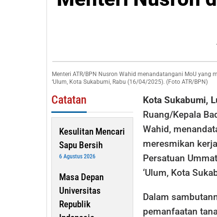
Ket
DPP
PUI
Tek
Mo
Menteri ATR/BPN Nusron Wahid menandatangani MoU yang me
‘Ulum, Kota Sukabumi, Rabu (16/04/2025). (Foto ATR/BPN)
Catatan
Kota Sukabumi, 
Ruang/Kepala Bad
Wahid, menandat
Kesulitan Mencari
meresmikan kerj
Sapu Bersih
Persatuan Ummat 
6 Agustus 2026
‘Ulum, Kota Suka
Masa Depan
Universitas
Dalam sambutann
Republik
pemanfaatan tana