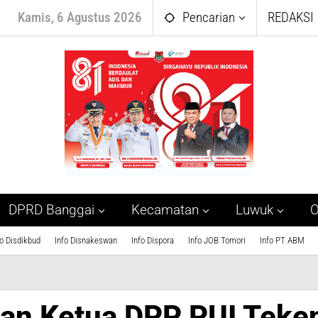
Kamis, 6 Agustus 2026
Pencarian
REDAKSI
DPRD Banggai
Kecamatan
Luwuk
O
fo Disdikbud
Info Disnakeswan
Info Dispora
Info JOB Tomori
Info PT ABM
eri
ron
dan Ketua DPP PUI Teke