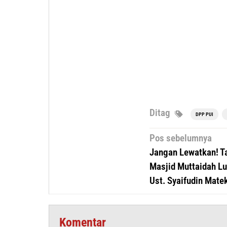
Ditag
DPP PUI
Navigasi
Pos sebelumnya
pos
Jangan Lewatkan! T
Masjid Muttaidah L
Ust. Syaifudin Mate
Komentar