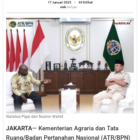
oleh
Pigai
17 Januari 2025
-
65 Dilihat
Sofyan
oleh
Sofyan
Berkoordinasi,
Ini
yang
Dibahas
Natalius Pigai dan Nusron Wahid
JAKARTA
— Kementerian Agraria dan Tata
Ruang/Badan Pertanahan Nasional (ATR/BPN)