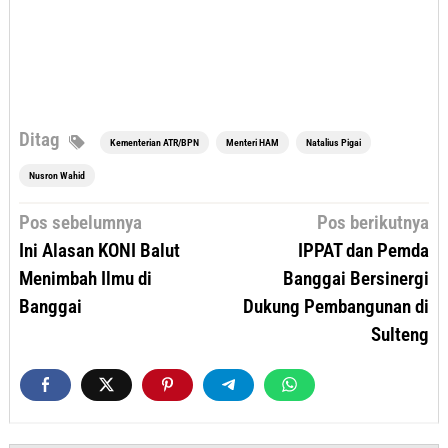
Ditag
Kementerian ATR/BPN
Menteri HAM
Natalius Pigai
Nusron Wahid
Navigasi
Pos sebelumnya
Pos berikutnya
pos
Ini Alasan KONI Balut
IPPAT dan Pemda
Menimbah Ilmu di
Banggai Bersinergi
Banggai
Dukung Pembangunan di
Sulteng