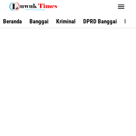
Lewati
ke
konten
Beranda
Banggai
Kriminal
DPRD Banggai
Keca