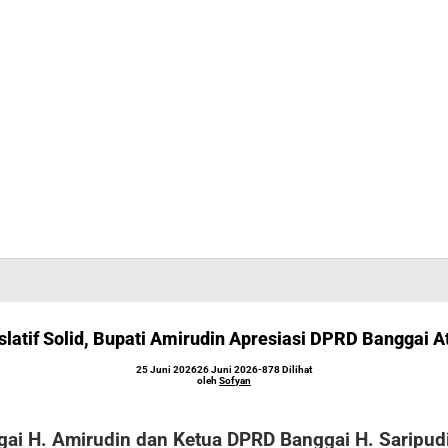
islatif Solid, Bupati Amirudin Apresiasi DPRD Banggai 
oleh
25 Juni 2026
26 Juni 2026
-
878 Dilihat
Sofyan
oleh
Sofyan
gai H. Amirudin dan Ketua DPRD Banggai H. Saripudi