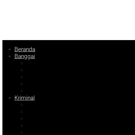
Beranda
Banggai
Religi
Internasional
Nasional
Kesehatan
Ekonomi
Kriminal
Pemilu 2024
Pilkada 2024
Parpol
DKISP
Prokopim