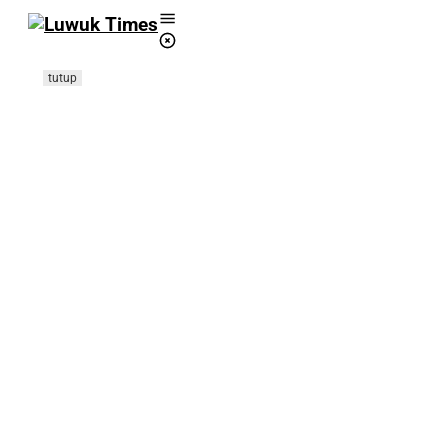
Lewati
ke
konten
tutup