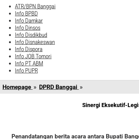
ATR/BPN Banggai
Info BPBD
Info Damkar
Info Dinsos
Info Disdikbud
Info Disnakeswan
Info Dispora
Info JOB Tomori
Info PT ABM
Info PUPR
Sinergi
Homepage
»
DPRD Banggai
»
Eksekutif-
Legislatif
Sinergi Eksekutif-Leg
Solid,
Bupati
Amirudin
Apresiasi
Penandatangan berita acara antara Bupati Bang
DPRD