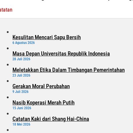
Banggai
atatan
Atas
Gol-
nya
LKPD
Kesulitan Mencari Sapu Bersih
2025
6 Agustus 2026
Masa Depan Universitas Republik Indonesia
28 Juli 2026
Meletakkan Etika Dalam Timbangan Pemerintahan
23 Juli 2026
Gerakan Moral Perubahan
9 Juli 2026
Nasib Koperasi Merah Putih
15 Juni 2026
Catatan Kaki dari Shang Hai-China
18 Mei 2026