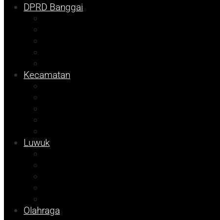
DPRD Banggai
Balut
Bangkep
Info Dispora
Pilkada
Pemilu
Kecamatan
Kolom Syarif
Kampus
Tojo Unauna
Sulteng
Tekno
Luwuk
Info Mining KFM
Info Disdikbud
Info JOB Tomori
Info PUPR
Info Bapenda
Olahraga