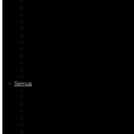
Agenda Andhika
Sosok
Foto Bicara
Opini
Porkab 2025
Kolom Cudy
Video
Tips
Info Dinsos
Pendidikan
Kolom Muhadam
Info Unismuh
Semua
Kolom Herdi
Agenda Beniyanto
Kolom Budi
Ramadhan Berkah
Info PT ABM
ATR/BPN Banggai 2026
ATR/BPN Banggai