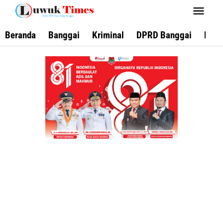
Lewati
ke
konten
Beranda
Banggai
Kriminal
DPRD Banggai
Keca