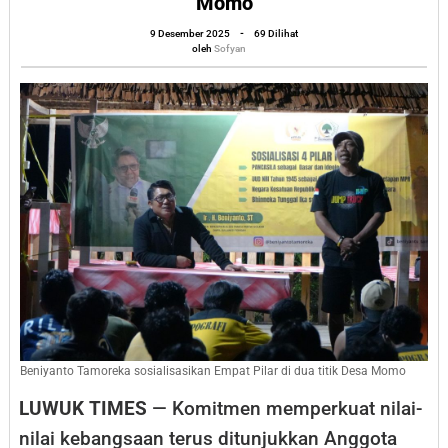
Momo
Tamoreka
oleh
9 Desember 2025
-
69 Dilihat
Sosialisasika
Sofyan
oleh
Sofyan
Empat
Pilar
di
Dua
Titik
Desa
Momo
Beniyanto Tamoreka sosialisasikan Empat Pilar di dua titik Desa Momo
LUWUK TIMES
— Komitmen memperkuat nilai-
nilai kebangsaan terus ditunjukkan Anggota