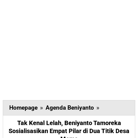
Tak
Homepage
»
Agenda Beniyanto
»
Kenal
Tak Kenal Lelah, Beniyanto Tamoreka
Lelah,
Sosialisasikan Empat Pilar di Dua Titik Desa
Beniyanto