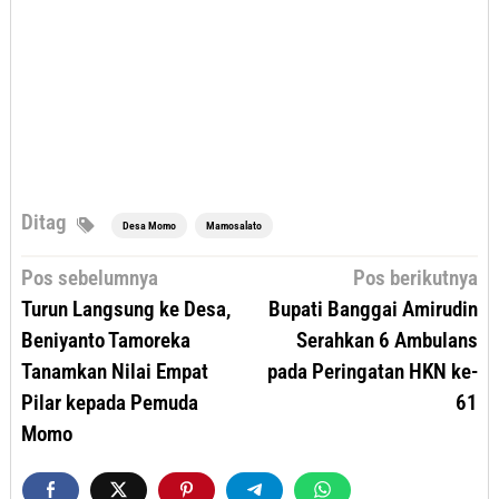
Ditag
Desa Momo
Mamosalato
Navigasi
Pos sebelumnya
Pos berikutnya
pos
Turun Langsung ke Desa,
Bupati Banggai Amirudin
Beniyanto Tamoreka
Serahkan 6 Ambulans
Tanamkan Nilai Empat
pada Peringatan HKN ke-
Pilar kepada Pemuda
61
Momo