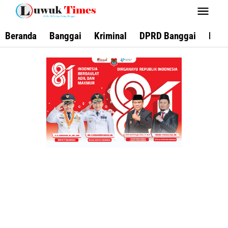
Lewati
ke
konten
Beranda
Banggai
Kriminal
DPRD Banggai
Keca