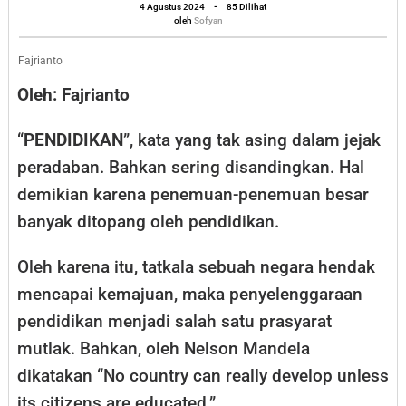
Seharga
oleh
4 Agustus 2024
-
85 Dilihat
Sofyan
oleh
Sofyan
Nyawa
Kami
Fajrianto
Oleh: Fajrianto
“
PENDIDIKAN
”, kata yang tak asing dalam jejak
peradaban. Bahkan sering disandingkan. Hal
demikian karena penemuan-penemuan besar
banyak ditopang oleh pendidikan.
Oleh karena itu, tatkala sebuah negara hendak
mencapai kemajuan, maka penyelenggaraan
pendidikan menjadi salah satu prasyarat
mutlak. Bahkan, oleh Nelson Mandela
dikatakan “No country can really develop unless
its citizens are educated.”