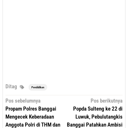
Ditag
Pendidikan
Navigasi
Pos sebelumnya
Pos berikutnya
pos
Propam Polres Banggai
Popda Sulteng ke 22 di
Mengecek Keberadaan
Luwuk, Pebulutangkis
Anggota Polri di THM dan
Banggai Patahkan Ambisi