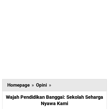
Wajah
Homepage
»
Opini
»
Pendidikan
Wajah Pendidikan Banggai: Sekolah Seharga
Banggai:
Nyawa Kami
Sekolah