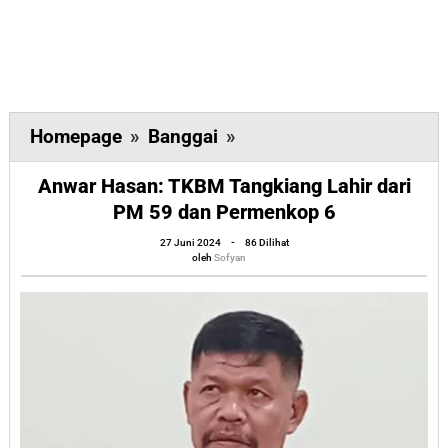
Anwar
Homepage
»
Banggai
»
Hasan:
Anwar Hasan: TKBM Tangkiang Lahir dari
TKBM
PM 59 dan Permenkop 6
Tangkiang
oleh
Lahir
27 Juni 2024
-
86 Dilihat
Sofyan
oleh
Sofyan
dari
PM
59
dan
Permenkop
6