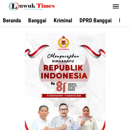
Lewati
ke
konten
Beranda
Banggai
Kriminal
DPRD Banggai
Keca