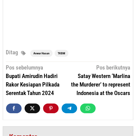
Ditag
Anwar Hasan
TKBM
Navigasi
Pos sebelumnya
Pos berikutnya
pos
Bupati Amirudin Hadiri
Satay Western ‘Marlina
Rakor Kesiapan Pilkada
the Murderer’ to represent
Serentak Tahun 2024
Indonesia at the Oscars