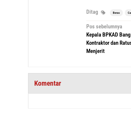
Ditag
Beras
Ca
Navigasi
Pos sebelumnya
pos
Kepala BPKAD Bang
Kontraktor dan Ratu
Menjerit
Komentar