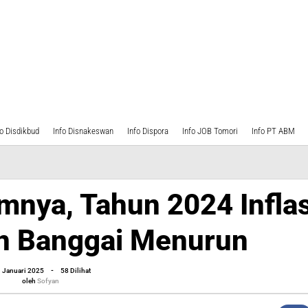
fo Disdikbud
Info Disnakeswan
Info Dispora
Info JOB Tomori
Info PT ABM
mnya, Tahun 2024 Inflas
en Banggai Menurun
oleh
1 Januari 2025
-
58 Dilihat
Sofyan
oleh
Sofyan