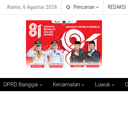
Kamis, 6 Agustus 2026
Pencarian
REDAKSI
DPRD Banggai
Kecamatan
Luwuk
O