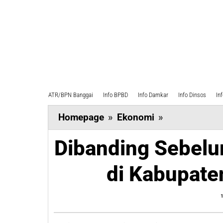
ATR/BPN Banggai
Info BPBD
Info Damkar
Info Dinsos
In
Dibanding
Homepage
»
Ekonomi
»
Sebelumnya,
Dibanding Sebelu
Tahun
2024
di Kabupat
Inflasi
di
Kabupaten
Banggai