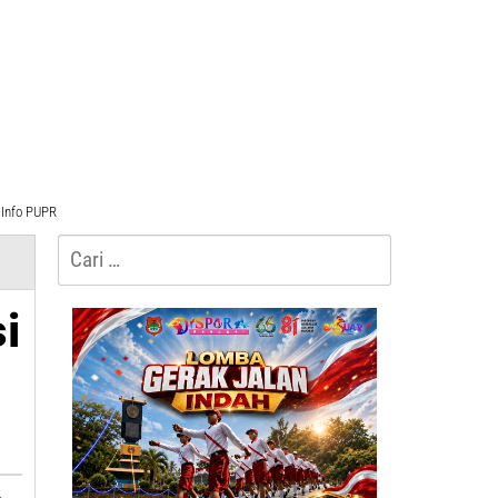
Info PUPR
Cari
untuk:
i