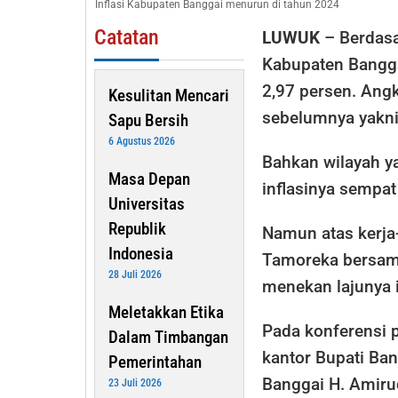
Inflasi Kabupaten Banggai menurun di tahun 2024
Menurun
Catatan
LUWUK
– Berdasa
Kabupaten Banggai
2,97 persen. Angk
Kesulitan Mencari
sebelumnya yakni
Sapu Bersih
6 Agustus 2026
Bahkan wilayah ya
Masa Depan
inflasinya sempat
Universitas
Republik
Namun atas kerja-
Indonesia
Tamoreka bersam
28 Juli 2026
menekan lajunya i
Meletakkan Etika
Pada konferensi 
Dalam Timbangan
kantor Bupati Ba
Pemerintahan
Banggai H. Amiru
23 Juli 2026