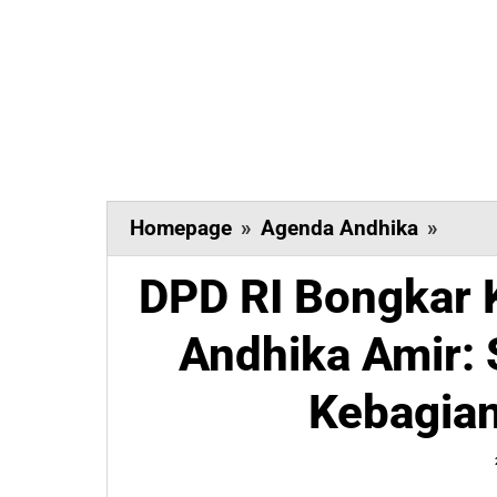
DPD
Homepage
»
Agenda Andhika
»
RI
DPD RI Bongkar 
Bong
Keti
Andhika Amir:
DBH
Nikel,
Kebagia
Andhi
Amir:
Sulte