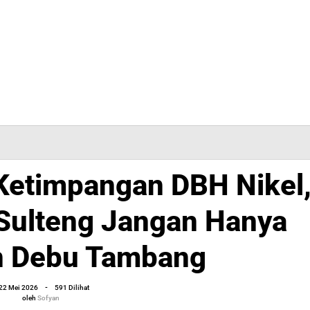
Ketimpangan DBH Nikel
kar
mpangan
 Sulteng Jangan Hanya
n Debu Tambang
ka
oleh
22 Mei 2026
-
591 Dilihat
ng
Sofyan
oleh
Sofyan