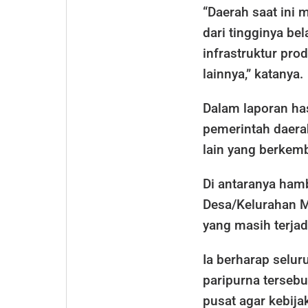
“Daerah saat ini 
dari tingginya be
infrastruktur pr
lainnya,” katanya.
Dalam laporan ha
pemerintah daera
lain yang berkem
Di antaranya ham
Desa/Kelurahan M
yang masih terjad
Ia berharap selur
paripurna tersebu
pusat agar kebij