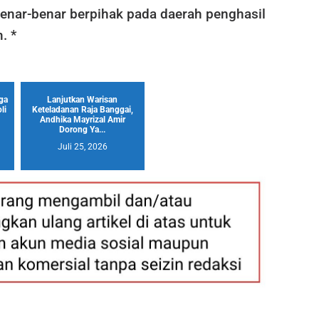
benar-benar berpihak pada daerah penghasil
. *
aga
Lanjutkan Warisan
li
Keteladanan Raja Banggai,
Andhika Mayrizal Amir
Dorong Ya...
Juli 25, 2026