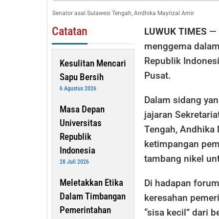
Jang
Senator asal Sulawesi Tengah, Andhika Mayrizal Amir
Hany
Catatan
LUWUK TIMES
— 
Kebag
Debu
menggema dalam 
Tamb
Republik Indonesi
Kesulitan Mencari
Pusat.
Sapu Bersih
6 Agustus 2026
Dalam sidang yan
Masa Depan
jajaran Sekretaria
Universitas
Tengah, Andhika 
Republik
ketimpangan pemb
Indonesia
tambang nikel un
28 Juli 2026
Meletakkan Etika
Di hadapan forum
Dalam Timbangan
keresahan pemer
Pemerintahan
“sisa kecil” dari 