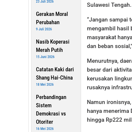
23 Juli 2026
Sulawesi Tengah.
Gerakan Moral
“Jangan sampai t
Perubahan
mengambil hasil 
9 Juli 2026
masyarakat hanya
Nasib Koperasi
dan beban sosial,
Merah Putih
15 Juni 2026
Menurutnya, daer
Catatan Kaki dari
besar dari aktivita
Shang Hai-China
kerusakan lingku
18 Mei 2026
rusaknya infrastr
Perbandingan
Namun ironisnya,
Sistem
hanya menerima D
Demokrasi vs
hingga Rp222 mili
Otoriter
16 Mei 2026