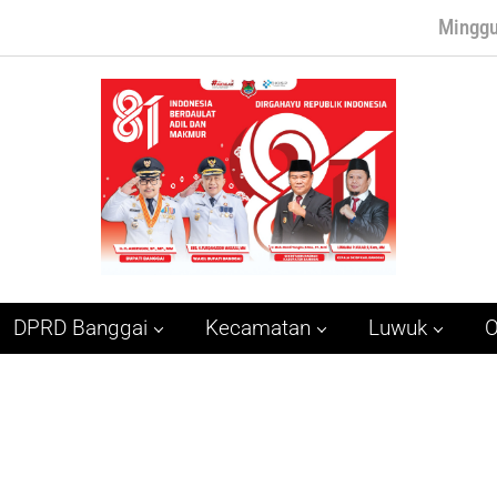
Minggu
DPRD Banggai
Kecamatan
Luwuk
O