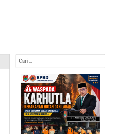
Cari
untuk:
,