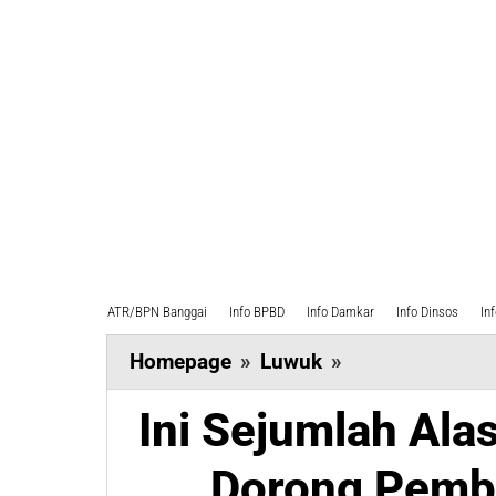
ATR/BPN Banggai
Info BPBD
Info Damkar
Info Dinsos
In
Ini
Homepage
»
Luwuk
»
Sejumlah
Ini Sejumlah Ala
Alasan
Aktivis
Dorong Pemb
LINCA