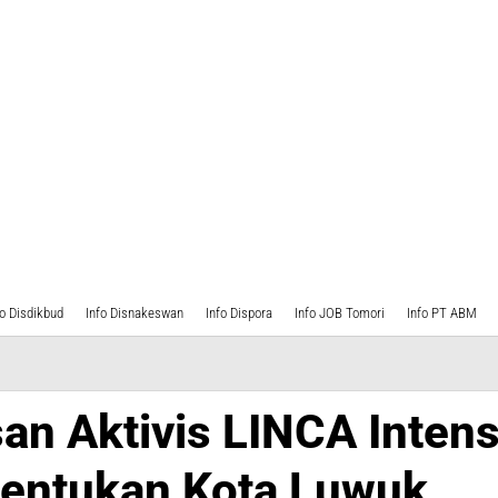
fo Disdikbud
Info Disnakeswan
Info Dispora
Info JOB Tomori
Info PT ABM
san Aktivis LINCA Inten
entukan Kota Luwuk