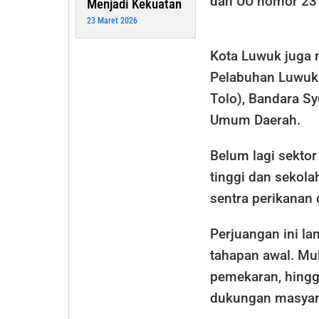
dan UU nomor 23 
Menjadi Kekuatan
23 Maret 2026
Kota Luwuk juga 
Pelabuhan Luwuk 
Tolo), Bandara S
Umum Daerah.
Belum lagi sektor
tinggi dan sekolah
sentra perikana
Perjuangan ini l
tahapan awal. Mu
pemekaran, hingga
dukungan masyar