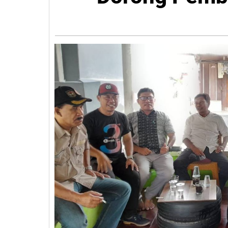
Intens
Dorong
Pembentukan
Kota
Luwuk