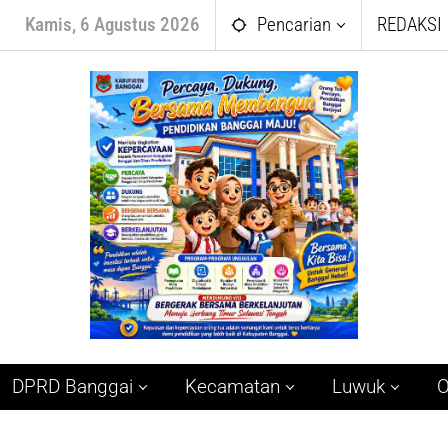
Kamis, 6 Agustus 2026
Pencarian
REDAKSI
DPRD Banggai
Kecamatan
Luwuk
O