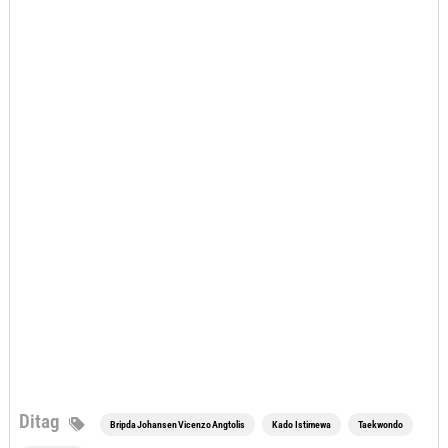
Ditag
Bripda Johansen Vicenzo Angtolis
Kado Istimewa
Taekwondo