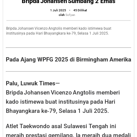
Bripda Johansen Sumbang 2 Emas
ke-
oleh
1 Juli 2025
-
45 Dilihat
79,
Sofyan
oleh
Sofyan
Atlet
Taekwondo
Bripda Johansen Vicenzo Angtolis memberi kado istimewa buat
institusinya pada Hari Bhayangkara ke‑79, Selasa 1 Juli 2025.
Polda
Sulteng
Bripda Johansen Sumb
Pada Ajang WPFG 2025 di Birmingham Amerika
2
Emas
Palu, Luwuk Times
—
Bripda Johansen Vicenzo Angtolis memberi
kado istimewa buat institusinya pada Hari
Bhayangkara ke‑79, Selasa 1 Juli 2025.
Atlet Taekwondo asal Sulawesi Tengah ini
meraih prestasi gemilang. Ia meraih dua medali