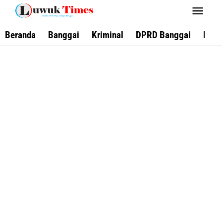
Lewati
ke
konten
Beranda
Banggai
Kriminal
DPRD Banggai
Keca