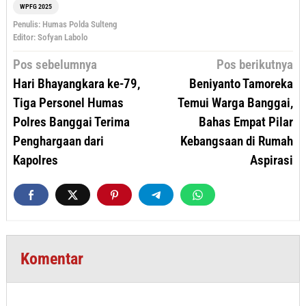
WPFG 2025
Penulis: Humas Polda Sulteng
Editor: Sofyan Labolo
Navigasi
Pos sebelumnya
Pos berikutnya
pos
Hari Bhayangkara ke-79,
Beniyanto Tamoreka
Tiga Personel Humas
Temui Warga Banggai,
Polres Banggai Terima
Bahas Empat Pilar
Penghargaan dari
Kebangsaan di Rumah
Kapolres
Aspirasi
Komentar