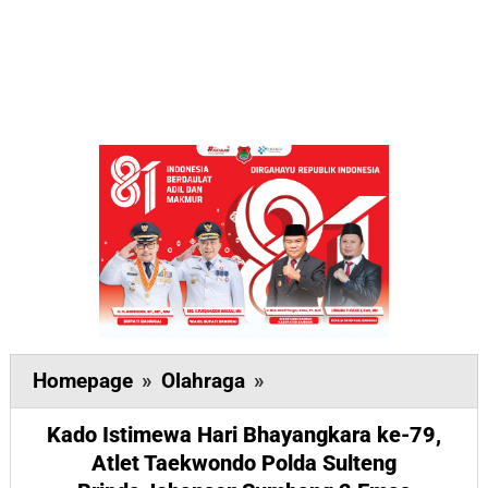
Kado
Homepage
»
Olahraga
»
Istimewa
Kado Istimewa Hari Bhayangkara ke-79,
Hari
Atlet Taekwondo Polda Sulteng
Bhayangkara