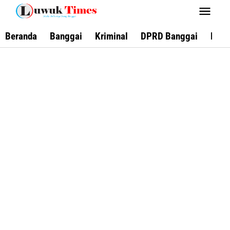
Lewati
ke
konten
Beranda
Banggai
Kriminal
DPRD Banggai
Keca