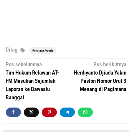
Ditag
Penataan Agraria
Navigasi
Pos sebelumnya
Pos berikutnya
pos
Tim Hukum Relawan AT-
Herdiyanto Djiada Yakin
FM Masukan Sejumlah
Paslon Nomor Urut 3
Laporan ke Bawaslu
Menang di Pagimana
Banggai