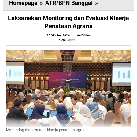
Laksanakan
Homepage
»
ATR/BPN Banggai
»
Monitoring
Laksanakan Monitoring dan Evaluasi Kinerja
dan
Penataan Agraria
Evaluasi
oleh
Kinerja
25 Oktober 2024
-
64 Dilihat
Sofyan
oleh
Sofyan
Penataan
Agraria
Monitoring dan evaluasi kinerja penataan agraria