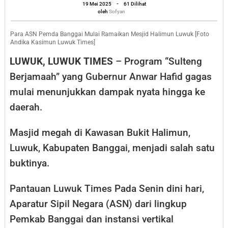
Masjid
oleh
19 Mei 2025
-
61 Dilihat
Sofyan
oleh
Sofyan
Halimun
Banggai
Para ASN Pemda Banggai Mulai Ramaikan Mesjid Halimun Luwuk [Foto
Andika Kasimun Luwuk Times]
LUWUK, LUWUK TIMES
– Program “Sulteng
Berjamaah” yang Gubernur Anwar Hafid gagas
mulai menunjukkan dampak nyata hingga ke
daerah.
Masjid megah di Kawasan Bukit Halimun,
Luwuk, Kabupaten Banggai, menjadi salah satu
buktinya.
Pantauan Luwuk Times Pada Senin dini hari,
Aparatur Sipil Negara (ASN) dari lingkup
Pemkab Banggai dan instansi vertikal