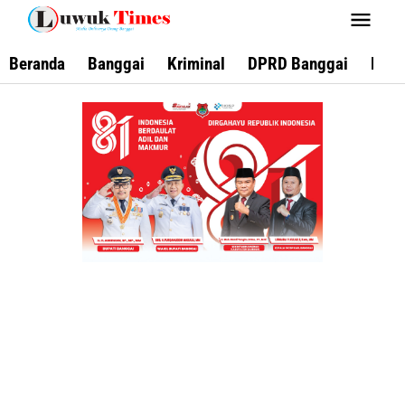
Lewati
ke
konten
Beranda
Banggai
Kriminal
DPRD Banggai
Keca