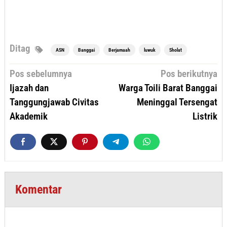
Ditag
ASN
Banggai
Berjamaah
luwuk
Sholat
Navigasi
Pos sebelumnya
Pos berikutnya
pos
Ijazah dan
Warga Toili Barat Banggai
Tanggungjawab Civitas
Meninggal Tersengat
Akademik
Listrik
Komentar