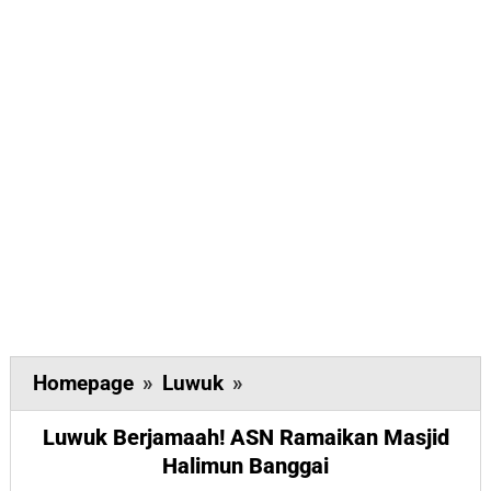
Luwuk
Homepage
»
Luwuk
»
Berjamaah!
Luwuk Berjamaah! ASN Ramaikan Masjid
ASN
Halimun Banggai
Ramaikan