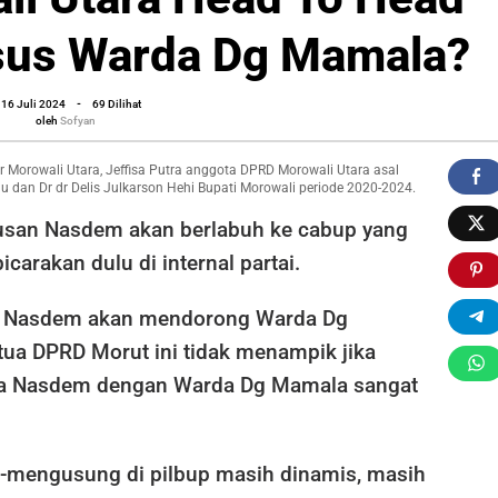
sus Warda Dg Mamala?
oleh
16 Juli 2024
-
69 Dilihat
nt
Sofyan
oleh
Sofyan
r Morowali Utara, Jeffisa Putra anggota DPRD Morowali Utara asal
 dan Dr dr Delis Julkarson Hehi Bupati Morowali periode 2020-2024.
usan Nasdem akan berlabuh ke cabup yang
icarakan dulu di internal partai.
n Nasdem akan mendorong Warda Dg
tua DPRD Morut ini tidak menampik jika
ra Nasdem dengan Warda Dg Mamala sangat
g-mengusung di pilbup masih dinamis, masih