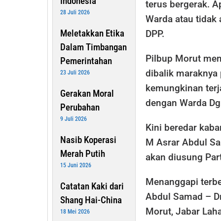
Indonesia
terus bergerak. 
28 Juli 2026
Warda atau tidak 
Meletakkan Etika
DPP.
Dalam Timbangan
Pilbup Morut mem
Pemerintahan
dibalik maraknya
23 Juli 2026
kemungkinan terj
Gerakan Moral
dengan Warda Dg
Perubahan
9 Juli 2026
Kini beredar kaba
Nasib Koperasi
M Asrar Abdul S
Merah Putih
akan diusung Par
15 Juni 2026
Menanggapi terbe
Catatan Kaki dari
Abdul Samad – D
Shang Hai-China
Morut, Jabar Lah
18 Mei 2026