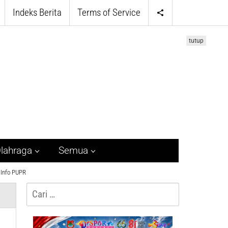
Indeks Berita
Terms of Service
tutup
lahraga
Semua
Info PUPR
Cari
untuk: