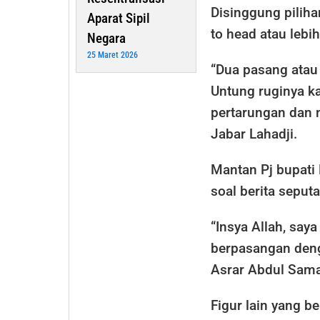
Disinggung pili
Aparat Sipil
to head atau lebi
Negara
25 Maret 2026
“Dua pasang atau
Untung ruginya 
pertarungan dan 
Jabar Lahadji.
Mantan Pj bupati
soal berita seput
“Insya Allah, say
berpasangan deng
Asrar Abdul Sam
Figur lain yang b