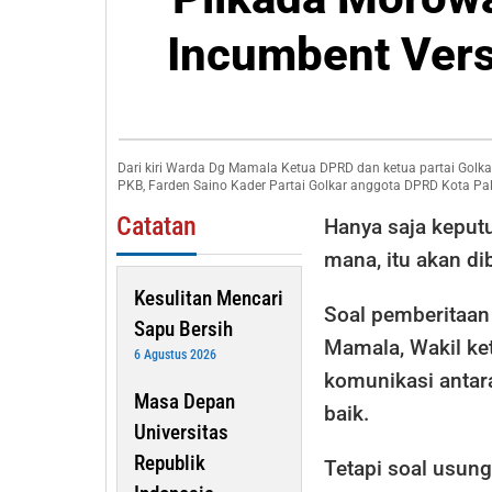
Head
Incumbent Ver
To
Head
Incumbe
Versus
Dari kiri Warda Dg Mamala Ketua DPRD dan ketua partai Golka
Warda
PKB, Farden Saino Kader Partai Golkar anggota DPRD Kota Palu
Dg
Catatan
Hanya saja keput
Mamala?
mana, itu akan dib
Kesulitan Mencari
Soal pemberitaa
Sapu Bersih
Mamala, Wakil ke
6 Agustus 2026
komunikasi anta
Masa Depan
baik.
Universitas
Republik
Tetapi soal usun