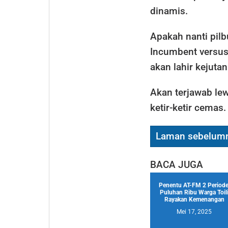
dinamis.
Apakah nanti pilb
Incumbent versus
akan lahir kejuta
Akan terjawab lew
ketir-ketir cemas.
Laman sebelum
BACA JUGA
Penentu AT-FM 2 Periode
Puluhan Ribu Warga Toil
Rayakan Kemenangan
Mei 17, 2025