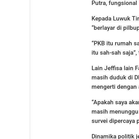
Putra, fungsiona
Kepada Luwuk Tim
“berlayar di pilbu
“PKB itu rumah s
itu sah-sah saja”,
Lain Jeffisa lain
masih duduk di D
mengerti dengan 
“Apakah saya aka
masih menunggu pe
survei dipercaya p
Dinamika politik 