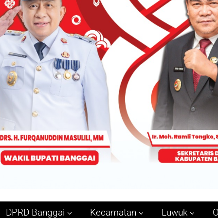
DPRD Banggai
Kecamatan
Luwuk
O