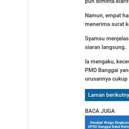
pun diminta klari
Namun, empat har
menerima surat k
Syamsu menjelask
siaran langsung.
Ia mengaku, kece
PMD Banggai yang
urusannya cukup 
Laman berikutn
BACA JUGA
Desakan Warga Singkoyo
DPRD Banggai Bakal Bent