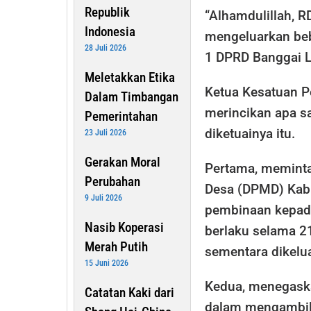
Republik
“Alhamdulillah, R
Indonesia
mengeluarkan beb
28 Juli 2026
1 DPRD Banggai L
Meletakkan Etika
Ketua Kesatuan P
Dalam Timbangan
merincikan apa s
Pemerintahan
diketuainya itu.
23 Juli 2026
Gerakan Moral
Pertama, memint
Perubahan
Desa (DPMD) Kab
9 Juli 2026
pembinaan kepad 
Nasib Koperasi
berlaku selama 2
Merah Putih
sementara dikelu
15 Juni 2026
Kedua, menegaska
Catatan Kaki dari
dalam mengambil 