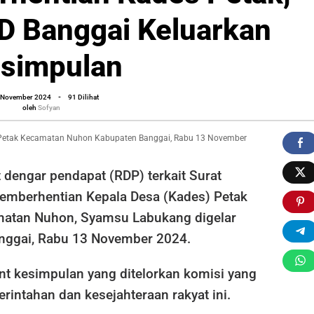
D Banggai Keluarkan
simpulan
oleh
 November 2024
-
91 Dilihat
Sofyan
oleh
Sofyan
an
 Petak Kecamatan Nuhon Kabupaten Banggai, Rabu 13 November
ulan
 dengar pendapat (RDP) terkait Surat
emberhentian Kepala Desa (Kades) Petak
atan Nuhon, Syamsu Labukang digelar
nggai, Rabu 13 November 2024.
nt kesimpulan yang ditelorkan komisi yang
intahan dan kesejahteraan rakyat ini.