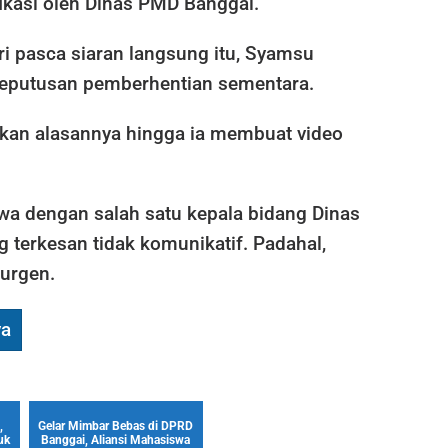
fikasi oleh Dinas PMD Banggai.
i pasca siaran langsung itu, Syamsu
eputusan pemberhentian sementara.
an alasannya hingga ia membuat video
wa dengan salah satu kepala bidang Dinas
 terkesan tidak komunikatif. Padahal,
urgen.
ya
,
Gelar Mimbar Bebas di DPRD
uk
Banggai, Aliansi Mahasiswa