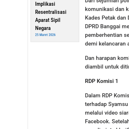
Dari sejumlah poi
Implikasi
komunikasi dan k
Resentralisasi
Kades Petak dan D
Aparat Sipil
DPRD Banggai mel
Negara
pemberhentian sem
25 Maret 2026
demi kelancaran 
Dan harapan komis
diambil untuk diti
RDP Komisi 1
Dalam RDP Komisi
terhadap Syamsu 
melalui video sia
Facebook. Setela