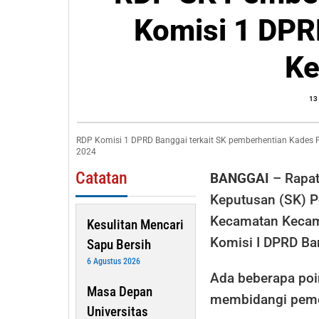
Kades
Komisi 1 DPR
Petak,
Komisi
Ke
1
DPRD
13
Banggai
Keluark
RDP Komisi 1 DPRD Banggai terkait SK pemberhentian Kades
Kesimp
2024
Catatan
BANGGAI
– Rapat
Keputusan (SK) P
Kecamatan Kecam
Kesulitan Mencari
Komisi I DPRD Ba
Sapu Bersih
6 Agustus 2026
Ada beberapa poi
Masa Depan
membidangi pemer
Universitas