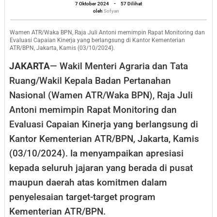
oleh
Kinerja
7 Oktober 2024
-
57 Dilihat
Sofyan
oleh
Sofyan
Jajaran
Pusat
Wamen ATR/Waka BPN, Raja Juli Antoni memimpin Rapat Monitoring dan
Evaluasi Capaian Kinerja yang berlangsung di Kantor Kementerian
dan
ATR/BPN, Jakarta, Kamis (03/10/2024).
Daerah
JAKARTA
— Wakil Menteri Agraria dan Tata
Ruang/Wakil Kepala Badan Pertanahan
Nasional (Wamen ATR/Waka BPN), Raja Juli
Antoni memimpin Rapat Monitoring dan
Evaluasi Capaian Kinerja yang berlangsung di
Kantor Kementerian ATR/BPN, Jakarta, Kamis
(03/10/2024). Ia menyampaikan apresiasi
kepada seluruh jajaran yang berada di pusat
maupun daerah atas komitmen dalam
penyelesaian target-target program
Kementerian ATR/BPN.