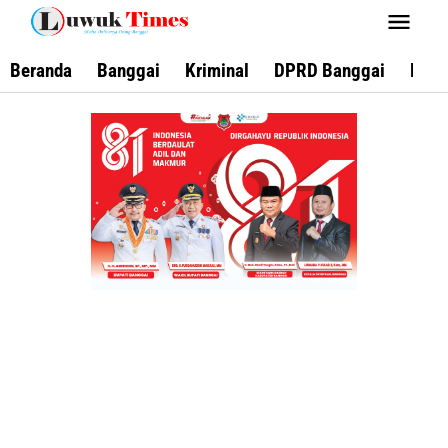
Lewati
ke
konten
Beranda
Banggai
Kriminal
DPRD Banggai
Keca