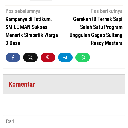
Navigasi
Pos sebelumnya
Pos berikutnya
pos
Kampanye di Totikum,
Gerakan IB Ternak Sapi
SMILE MAN Sukses
Salah Satu Program
Menarik Simpatik Warga
Unggulan Cagub Sulteng
3 Desa
Rusdy Mastura
Komentar
Cari
untuk: