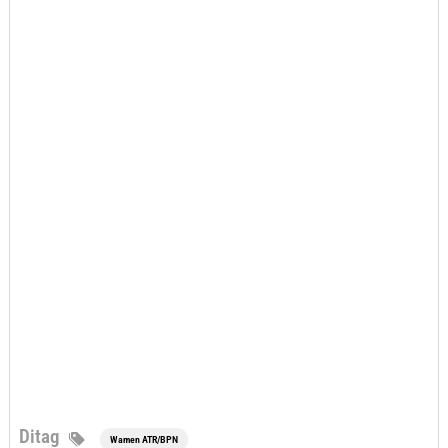
Ditag
Wamen ATR/BPN