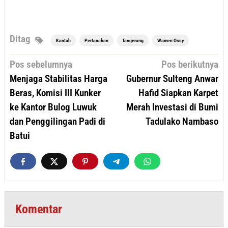
Ditag
Kantah
Pertanahan
Tangerang
Wamen Ossy
Navigasi
Pos sebelumnya
Pos berikutnya
pos
Menjaga Stabilitas Harga
Gubernur Sulteng Anwar
Beras, Komisi III Kunker
Hafid Siapkan Karpet
ke Kantor Bulog Luwuk
Merah Investasi di Bumi
dan Penggilingan Padi di
Tadulako Nambaso
Batui
Komentar