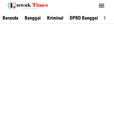
Lewati
ke
konten
Beranda
Banggai
Kriminal
DPRD Banggai
Keca