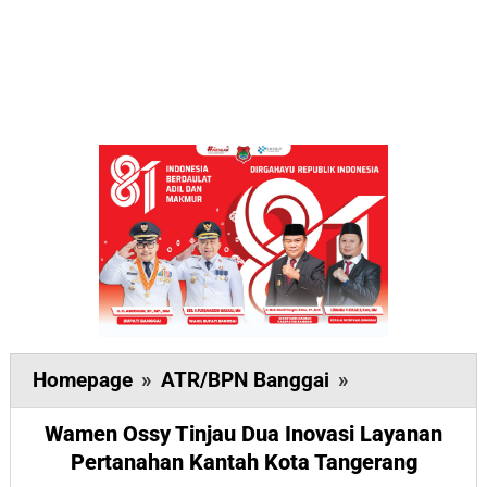
Wamen
Homepage
»
ATR/BPN Banggai
»
Ossy
Wamen Ossy Tinjau Dua Inovasi Layanan
Tinjau
Pertanahan Kantah Kota Tangerang
Dua