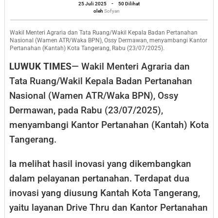
oleh
Inovasi
25 Juli 2025
-
50 Dilihat
Sofyan
oleh
Sofyan
Layanan
Pertanahan
Wakil Menteri Agraria dan Tata Ruang/Wakil Kepala Badan Pertanahan
Nasional (Wamen ATR/Waka BPN), Ossy Dermawan, menyambangi Kantor
Kantah
Pertanahan (Kantah) Kota Tangerang, Rabu (23/07/2025).
Kota
LUWUK TIMES
— Wakil Menteri Agraria dan
Tangerang
Tata Ruang/Wakil Kepala Badan Pertanahan
Nasional (Wamen ATR/Waka BPN), Ossy
Dermawan, pada Rabu (23/07/2025),
menyambangi Kantor Pertanahan (Kantah) Kota
Tangerang.
Ia melihat hasil inovasi yang dikembangkan
dalam pelayanan pertanahan. Terdapat dua
inovasi yang diusung Kantah Kota Tangerang,
yaitu layanan Drive Thru dan Kantor Pertanahan