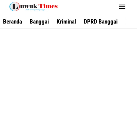
Lewati
ke
konten
Beranda
Banggai
Kriminal
DPRD Banggai
Keca