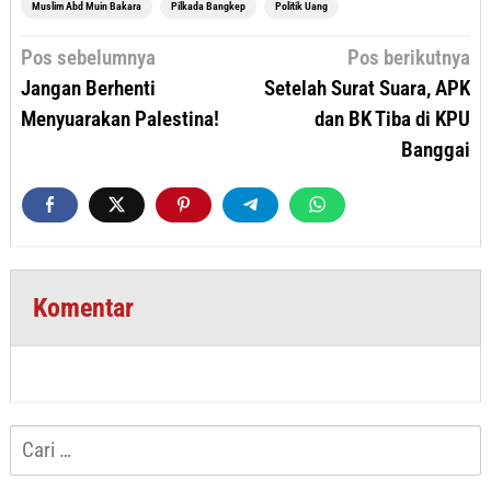
Muslim Abd Muin Bakara
Pilkada Bangkep
Politik Uang
Navigasi
Pos sebelumnya
Pos berikutnya
pos
Jangan Berhenti
Setelah Surat Suara, APK
Menyuarakan Palestina!
dan BK Tiba di KPU
Banggai
Komentar
Cari
untuk: