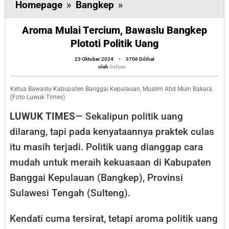
Aroma
Homepage
»
Bangkep
»
Mulai
Aroma Mulai Tercium, Bawaslu Bangkep
Tercium,
Plototi Politik Uang
Bawaslu
oleh
Bangkep
23 Oktober 2024
-
3706 Dilihat
Sofyan
oleh
Sofyan
Plototi
Politik
Ketua Bawaslu Kabupaten Banggai Kepulauan, Muslim Abd Muin Bakara.
(Foto Luwuk Times)
Uang
LUWUK TIMES
— Sekalipun politik uang
dilarang, tapi pada kenyataannya praktek culas
itu masih terjadi. Politik uang dianggap cara
mudah untuk meraih kekuasaan di Kabupaten
Banggai Kepulauan (Bangkep), Provinsi
Sulawesi Tengah (Sulteng).
Kendati cuma tersirat, tetapi aroma politik uang