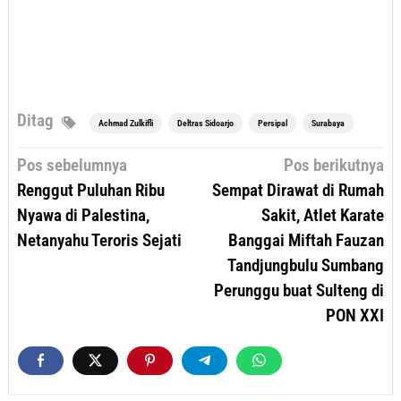
Ditag
Achmad Zulkifli
Deltras Sidoarjo
Persipal
Surabaya
Navigasi
Pos sebelumnya
Pos berikutnya
pos
Renggut Puluhan Ribu
Sempat Dirawat di Rumah
Nyawa di Palestina,
Sakit, Atlet Karate
Netanyahu Teroris Sejati
Banggai Miftah Fauzan
Tandjungbulu Sumbang
Perunggu buat Sulteng di
PON XXI