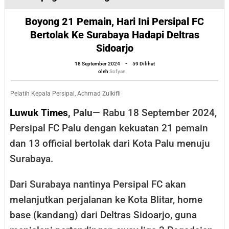
21
Boyong 21 Pemain, Hari Ini Persipal FC
Pemain,
Bertolak Ke Surabaya Hadapi Deltras
Hari
Sidoarjo
Ini
oleh
18 September 2024
-
59 Dilihat
Persipal
Sofyan
oleh
Sofyan
FC
Bertolak
Pelatih Kepala Persipal, Achmad Zulkifli
Ke
Luwuk Times
, Palu
— Rabu 18 September 2024,
Surabaya
Persipal FC Palu dengan kekuatan 21 pemain
Hadapi
dan 13 official bertolak dari Kota Palu menuju
Deltras
Surabaya.
Sidoarjo
Dari Surabaya nantinya Persipal FC akan
melanjutkan perjalanan ke Kota Blitar, home
base (kandang) dari Deltras Sidoarjo, guna