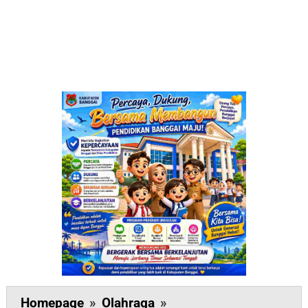
Boyong
Homepage
»
Olahraga
»