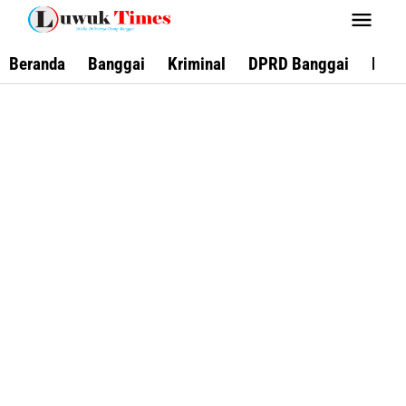
Lewati
ke
konten
Beranda
Banggai
Kriminal
DPRD Banggai
Keca