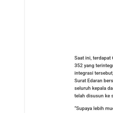
Saat ini, terdapa
352 yang terinte
integrasi terseb
Surat Edaran ber
seluruh kepala 
telah disusun ke 
“Supaya lebih mud