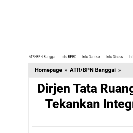
ATR/BPN Banggai
Info BPBD
Info Damkar
Info Dinsos
In
Dirj
Homepage
»
ATR/BPN Banggai
»
Tata
Dirjen Tata Rua
Rua
Kem
Tekankan Inte
ATR
Tek
Inte
RDT