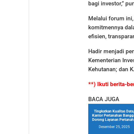
bagi investor,” p
Melalui forum in
komitmennya dal
efisien, transpara
Hadir menjadi pem
Kementerian Inve
Kehutanan; dan K
**) Ikuti berita-
BACA JUGA
Tingkatkan Kualitas Data
Kantor Pertanahan Bangg
Dorong Layanan Pertanah.
Desember 25, 2025