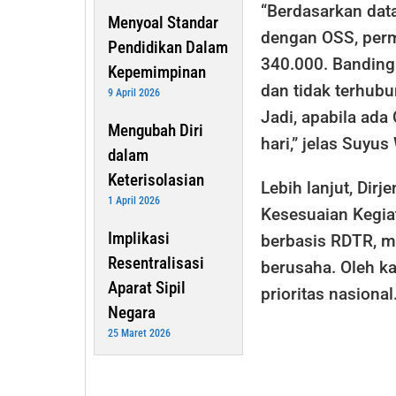
“Berdasarkan data
Menyoal Standar
dengan OSS, perm
Pendidikan Dalam
340.000. Bandin
Kepemimpinan
dan tidak terhubu
9 April 2026
Jadi, apabila ada
Mengubah Diri
hari,” jelas Suyu
dalam
Keterisolasian
Lebih lanjut, Di
1 April 2026
Kesesuaian Kegi
Implikasi
berbasis RDTR, m
Resentralisasi
berusaha. Oleh ka
Aparat Sipil
prioritas nasional
Negara
25 Maret 2026