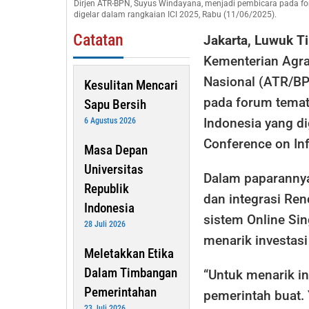
Dirjen ATR-BPN, Suyus Windayana, menjadi pembicara pada for
den
digelar dalam rangkaian ICI 2025, Rabu (11/06/2025).
OSS
Catatan
Jakarta, Luwuk T
Kementerian Agra
Nasional (ATR/BP
Kesulitan Mencari
pada forum temati
Sapu Bersih
Indonesia yang di
6 Agustus 2026
Conference on Inf
Masa Depan
Universitas
Dalam paparanny
Republik
dan integrasi Re
Indonesia
sistem Online Si
28 Juli 2026
menarik investasi 
Meletakkan Etika
Dalam Timbangan
“Untuk menarik in
Pemerintahan
pemerintah buat. 
23 Juli 2026