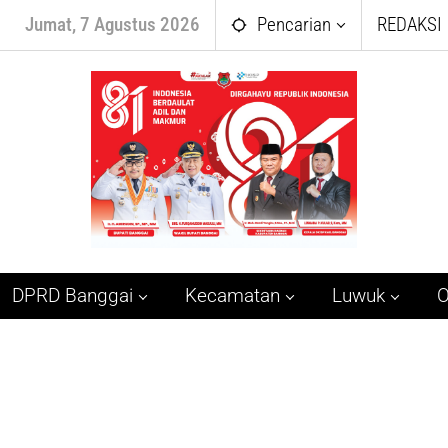
Jumat, 7 Agustus 2026
Pencarian
REDAKSI
DPRD Banggai
Kecamatan
Luwuk
O