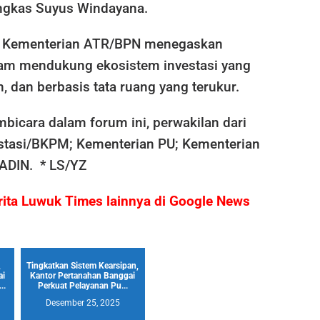
ungkas Suyus Windayana.
i, Kementerian ATR/BPN menegaskan
am mendukung ekosistem investasi yang
n, dan berbasis tata ruang yang terukur.
bicara dalam forum ini, perwakilan dari
stasi/BKPM; Kementerian PU; Kementerian
ADIN. * LS/YZ
berita Luwuk Times lainnya di Google News
,
Tingkatkan Sistem Kearsipan,
ai
Kantor Pertanahan Banggai
..
Perkuat Pelayanan Pu...
Desember 25, 2025