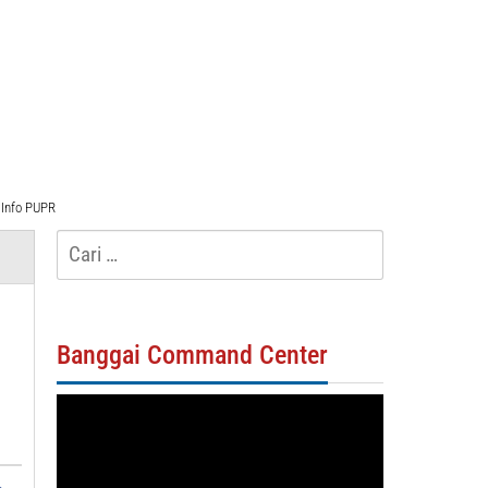
Info PUPR
Cari
untuk:
N
Banggai Command Center