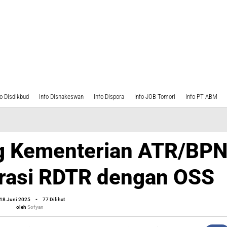
fo Disdikbud
Info Disnakeswan
Info Dispora
Info JOB Tomori
Info PT ABM
en
ng Kementerian ATR/BP
ng
enterian
grasi RDTR dengan OSS
/BPN
ankan
oleh
18 Juni 2025
-
77 Dilihat
grasi
Sofyan
oleh
Sofyan
R