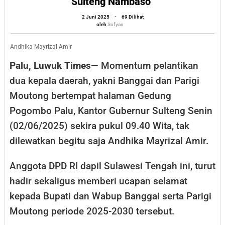
Sulteng Nambaso”
di
oleh
2 Juni 2025
-
69 Dilihat
Palu,
Sofyan
oleh
Sofyan
Andhika
Mayrizal
Andhika Mayrizal Amir
Amir
Palu, Luwuk Times
— Momentum pelantikan
Beri
dua kepala daerah, yakni Banggai dan Parigi
Selamat,
Moutong bertempat halaman Gedung
“Mari
Pogombo Palu, Kantor Gubernur Sulteng Senin
Wujudkan
(02/06/2025) sekira pukul 09.40 Wita, tak
Sulteng
dilewatkan begitu saja Andhika Mayrizal Amir.
Nambaso”
Anggota DPD RI dapil Sulawesi Tengah ini, turut
hadir sekaligus memberi ucapan selamat
kepada Bupati dan Wabup Banggai serta Parigi
Moutong periode 2025-2030 tersebut.