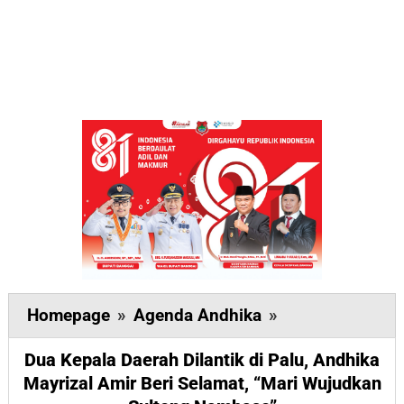
Dua
Homepage
»
Agenda Andhika
»
Kepala
Dua Kepala Daerah Dilantik di Palu, Andhika
Daerah
Mayrizal Amir Beri Selamat, “Mari Wujudkan
Dilantik