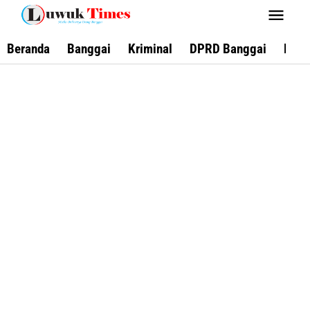
Lewati
ke
konten
Beranda
Banggai
Kriminal
DPRD Banggai
Keca