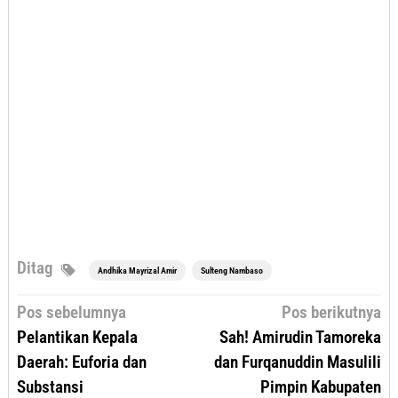
Ditag
Andhika Mayrizal Amir
Sulteng Nambaso
Navigasi
Pos sebelumnya
Pos berikutnya
pos
Pelantikan Kepala
Sah! Amirudin Tamoreka
Daerah: Euforia dan
dan Furqanuddin Masulili
Substansi
Pimpin Kabupaten