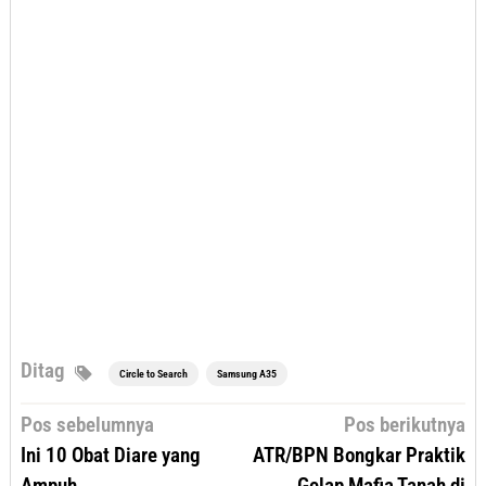
Ditag
Circle to Search
Samsung A35
Navigasi
Pos sebelumnya
Pos berikutnya
pos
Ini 10 Obat Diare yang
ATR/BPN Bongkar Praktik
Ampuh
Gelap Mafia Tanah di