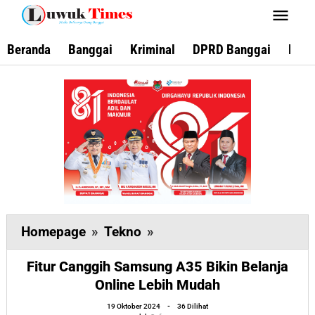
Lewati
ke
konten
Beranda
Banggai
Kriminal
DPRD Banggai
Keca
Fitur
Homepage
»
Tekno
»
Canggih
Fitur Canggih Samsung A35 Bikin Belanja
Samsung
Online Lebih Mudah
A35
Bikin
oleh
19 Oktober 2024
-
36 Dilihat