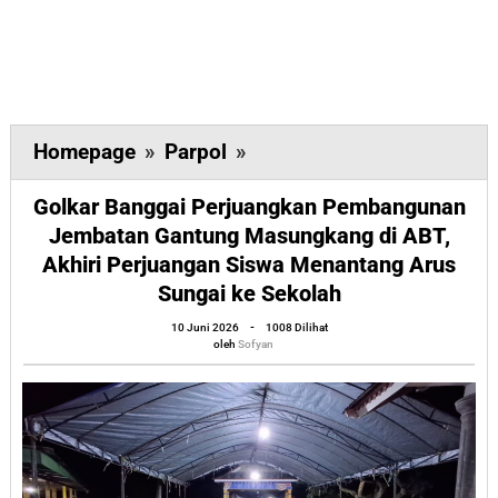
Golkar
Homepage
»
Parpol
»
Banggai
Golkar Banggai Perjuangkan Pembangunan
Perjuangkan
Jembatan Gantung Masungkang di ABT,
Pembangunan
Akhiri Perjuangan Siswa Menantang Arus
Jembatan
Sungai ke Sekolah
Gantung
oleh
10 Juni 2026
-
1008 Dilihat
Masungkang
Sofyan
oleh
Sofyan
di
ABT,
Akhiri
Perjuangan
Siswa