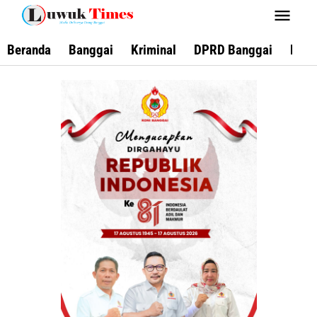
Lewati
ke
konten
Beranda
Banggai
Kriminal
DPRD Banggai
Keca