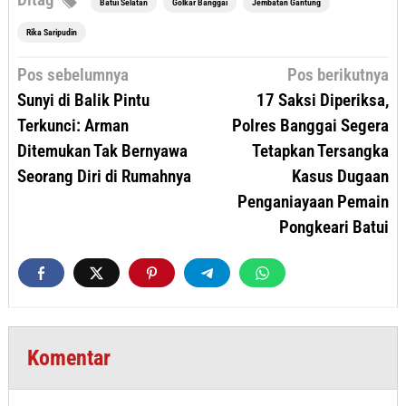
Batui Selatan
Golkar Banggai
Jembatan Gantung
Rika Saripudin
Navigasi
Pos sebelumnya
Pos berikutnya
pos
Sunyi di Balik Pintu
17 Saksi Diperiksa,
Terkunci: Arman
Polres Banggai Segera
Ditemukan Tak Bernyawa
Tetapkan Tersangka
Seorang Diri di Rumahnya
Kasus Dugaan
Penganiayaan Pemain
Pongkeari Batui
Komentar