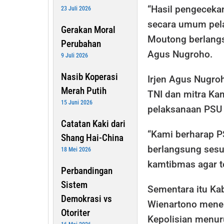
“Hasil pengeceka
23 Juli 2026
secara umum pela
Gerakan Moral
Moutong berlangsu
Perubahan
Agus Nugroho.
9 Juli 2026
Nasib Koperasi
Irjen Agus Nugro
Merah Putih
TNI dan mitra K
15 Juni 2026
pelaksanaan PSU 
Catatan Kaki dari
“Kami berharap P
Shang Hai-China
berlangsung sesu
18 Mei 2026
kamtibmas agar t
Perbandingan
Sistem
Sementara itu Ka
Demokrasi vs
Wienartono mener
Otoriter
Kepolisian menu