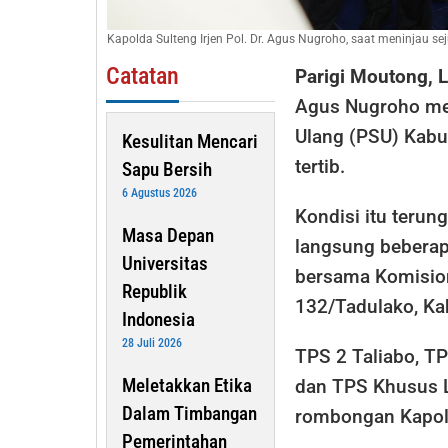
Kapolda Sulteng Irjen Pol. Dr. Agus Nugroho, saat meninjau
Catatan
Parigi Moutong, 
Agus Nugroho me
Ulang (PSU) Kabu
Kesulitan Mencari
tertib.
Sapu Bersih
6 Agustus 2026
Kondisi itu teru
Masa Depan
langsung bebera
Universitas
bersama Komision
Republik
132/Tadulako, Ka
Indonesia
28 Juli 2026
TPS 2 Taliabo, TP
Meletakkan Etika
dan TPS Khusus L
Dalam Timbangan
rombongan Kapol
Pemerintahan