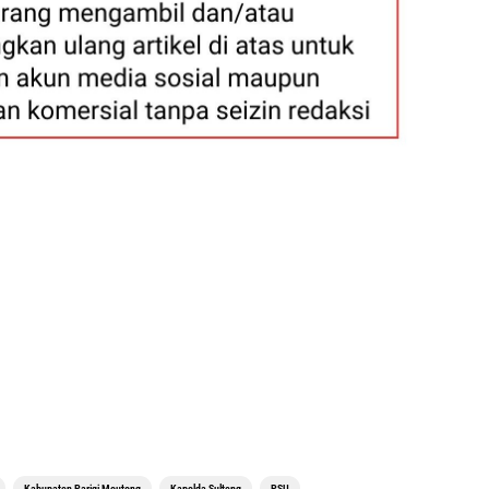
Kabupaten Parigi Moutong
Kapolda Sulteng
PSU