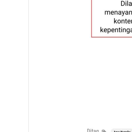
Ditag
Agus Nugroho