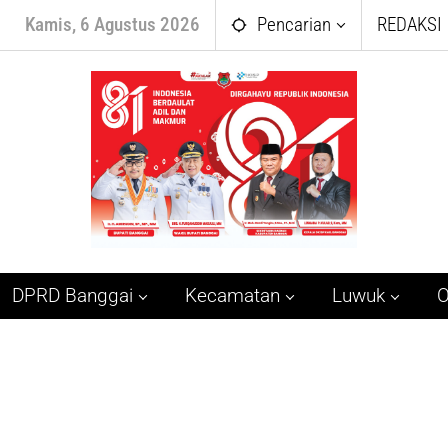
Kamis, 6 Agustus 2026
Pencarian
REDAKSI
DPRD Banggai
Kecamatan
Luwuk
O