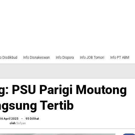
fo Disdikbud
Info Disnakeswan
Info Dispora
Info JOB Tomori
Info PT ABM
g: PSU Parigi Moutong
ngsung Tertib
oleh
16 April 2025
-
95 Dilihat
Sofyan
oleh
Sofyan