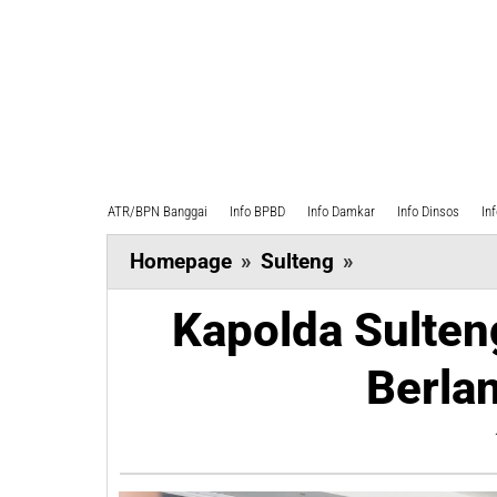
ATR/BPN Banggai
Info BPBD
Info Damkar
Info Dinsos
In
Kapolda
Homepage
»
Sulteng
»
Sulteng:
Kapolda Sulten
PSU
Parigi
Berla
Moutong
Berlangsung
Tertib