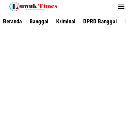
Lewati
ke
konten
Beranda
Banggai
Kriminal
DPRD Banggai
Keca