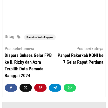
Ditag
Komunitas Sastra Pinggiran
Navigasi
Pos sebelumnya
Pos berikutnya
pos
Dispora Sukses Gelar FPB
Panpel Rakerkab KONI ke
ke II, Rizky dan Azra
7 Gelar Rapat Perdana
Terpilih Duta Pemuda
Banggai 2024