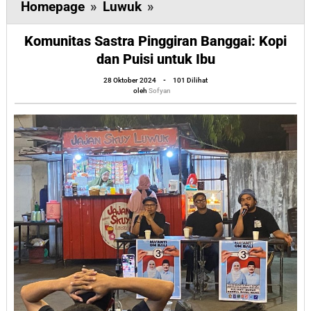
Komunitas
Homepage
»
Luwuk
»
Sastra
Komunitas Sastra Pinggiran Banggai: Kopi
Pinggiran
dan Puisi untuk Ibu
Banggai:
Kopi
oleh
28 Oktober 2024
-
101 Dilihat
Sofyan
oleh
Sofyan
dan
Puisi
untuk
Ibu