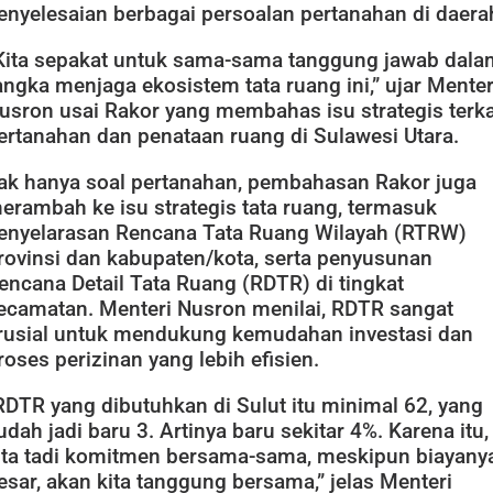
enyelesaian berbagai persoalan pertanahan di daera
Kita sepakat untuk sama-sama tanggung jawab dala
angka menjaga ekosistem tata ruang ini,” ujar Menter
usron usai Rakor yang membahas isu strategis terka
ertanahan dan penataan ruang di Sulawesi Utara.
ak hanya soal pertanahan, pembahasan Rakor juga
erambah ke isu strategis tata ruang, termasuk
enyelarasan Rencana Tata Ruang Wilayah (RTRW)
rovinsi dan kabupaten/kota, serta penyusunan
encana Detail Tata Ruang (RDTR) di tingkat
ecamatan. Menteri Nusron menilai, RDTR sangat
rusial untuk mendukung kemudahan investasi dan
roses perizinan yang lebih efisien.
RDTR yang dibutuhkan di Sulut itu minimal 62, yang
udah jadi baru 3. Artinya baru sekitar 4%. Karena itu,
ita tadi komitmen bersama-sama, meskipun biayany
esar, akan kita tanggung bersama,” jelas Menteri