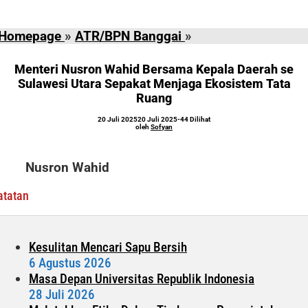
Menteri
Homepage
»
ATR/BPN Banggai
»
Nusron
Wahid
Menteri Nusron Wahid Bersama Kepala Daerah se
Bersama
Sulawesi Utara Sepakat Menjaga Ekosistem Tata
Ruang
Kepala
Daerah
oleh
20 Juli 2025
20 Juli 2025
-
44 Dilihat
Sofyan
se
oleh
Sofyan
Sulawesi
Utara
Nusron Wahid
Sepakat
Menjaga
atatan
Ekosistem
Tata
Ruang
Kesulitan Mencari Sapu Bersih
6 Agustus 2026
Masa Depan Universitas Republik Indonesia
28 Juli 2026