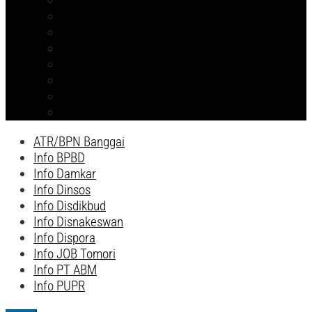
Info PT ABM
ATR/BPN Banggai 2026
ATR/BPN Banggai
Info BPBD
Info Disnakeswan
Info TPHP
Info Tambang
Info Damkar
ATR/BPN Banggai
Info BPBD
Info Damkar
Info Dinsos
Info Disdikbud
Info Disnakeswan
Info Dispora
Info JOB Tomori
Info PT ABM
Info PUPR