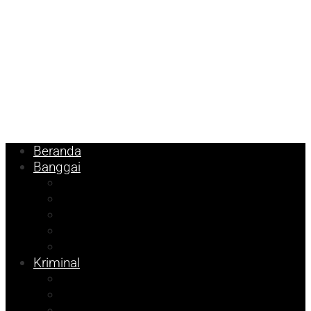
Beranda
Banggai
Religi
Internasional
Nasional
Kesehatan
Ekonomi
Kriminal
Pemilu 2024
Pilkada 2024
Parpol