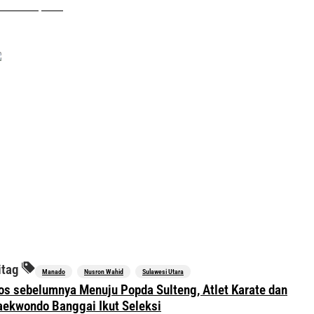
sember 25, 2025
itag
Manado
Nusron Wahid
Sulawesi Utara
avigasi
os sebelumnya
Menuju Popda Sulteng, Atlet Karate dan
os
aekwondo Banggai Ikut Seleksi