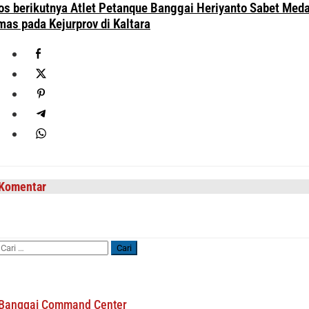
os berikutnya
Atlet Petanque Banggai Heriyanto Sabet Meda
mas pada Kejurprov di Kaltara
Komentar
Cari
untuk:
Banggai Command Center