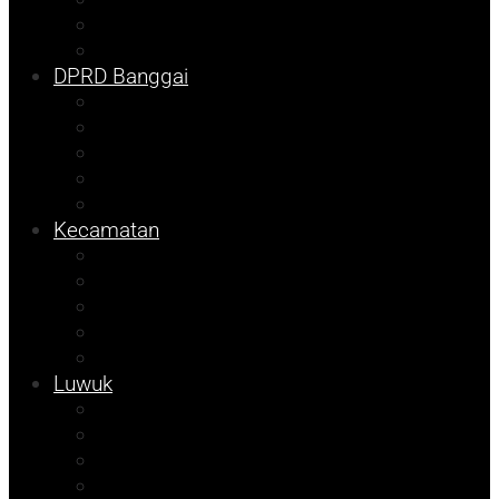
DKISP
Prokopim
DPRD Banggai
Balut
Bangkep
Info Dispora
Pilkada
Pemilu
Kecamatan
Kolom Syarif
Kampus
Tojo Unauna
Sulteng
Tekno
Luwuk
Info Mining KFM
Info Disdikbud
Info JOB Tomori
Info PUPR