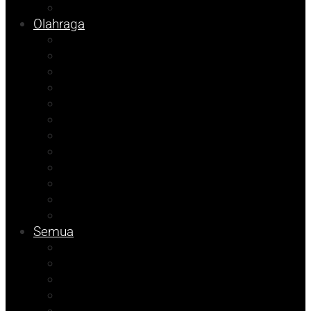
Info Bapenda
Olahraga
Agenda Andhika
Sosok
Foto Bicara
Opini
Porkab 2025
Kolom Cudy
Video
Tips
Info Dinsos
Pendidikan
Kolom Muhadam
Info Unismuh
Semua
Kolom Herdi
Agenda Beniyanto
Kolom Budi
Ramadhan Berkah