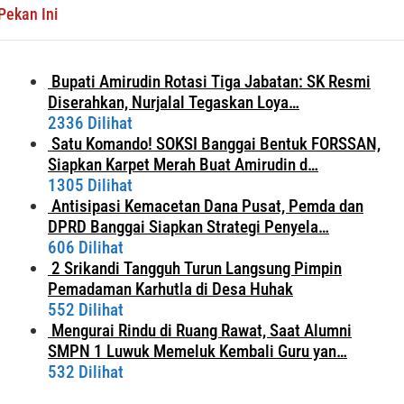
Pekan Ini
Bupati Amirudin Rotasi Tiga Jabatan: SK Resmi
Diserahkan, Nurjalal Tegaskan Loya…
2336 Dilihat
Satu Komando! SOKSI Banggai Bentuk FORSSAN,
Siapkan Karpet Merah Buat Amirudin d…
1305 Dilihat
Antisipasi Kemacetan Dana Pusat, Pemda dan
DPRD Banggai Siapkan Strategi Penyela…
606 Dilihat
2 Srikandi Tangguh Turun Langsung Pimpin
Pemadaman Karhutla di Desa Huhak
552 Dilihat
Mengurai Rindu di Ruang Rawat, Saat Alumni
SMPN 1 Luwuk Memeluk Kembali Guru yan…
532 Dilihat