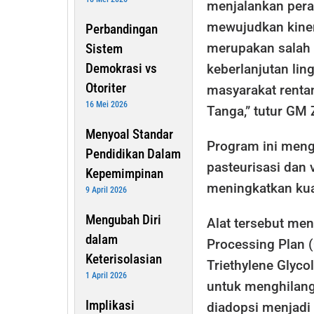
menjalankan pera
mewujudkan kiner
Perbandingan
merupakan salah
Sistem
Demokrasi vs
keberlanjutan li
Otoriter
masyarakat renta
16 Mei 2026
Tanga,” tutur GM
Menyoal Standar
Program ini meng
Pendidikan Dalam
pasteurisasi dan
Kepemimpinan
meningkatkan kua
9 April 2026
Mengubah Diri
Alat tersebut men
dalam
Processing Plan 
Keterisolasian
Triethylene Glyco
1 April 2026
untuk menghilang
Implikasi
diadopsi menjadi 