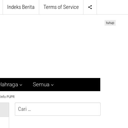
Indeks Berita
Terms of Service
tutup
lahraga
Semua
Info PUPR
Cari
untuk: