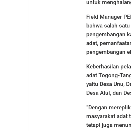
untuk menghalang
Field Manager P
bahwa salah satu 
pengembangan ka
adat, pemanfaatan
pengembangan ek
Keberhasilan pe
adat Togong-Tanga
yaitu Desa Unu, D
Desa Alul, dan 
“Dengan mereplik
masyarakat adat 
tetapi juga men