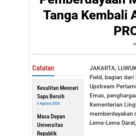
Togong
Tanga Kembali 
Tanga
Kembali
PR
Antarkan
PEP
2
DMF
Raih
PROPER
Catatan
JAKARTA, LUWUK 
Emas
Field, bagian dar
Upstream Pertam
Kesulitan Mencari
Emas, penghargaa
Sapu Bersih
Kementerian Ling
6 Agustus 2026
memberdayakan m
Masa Depan
Leme-Leme Darat,
Universitas
Republik