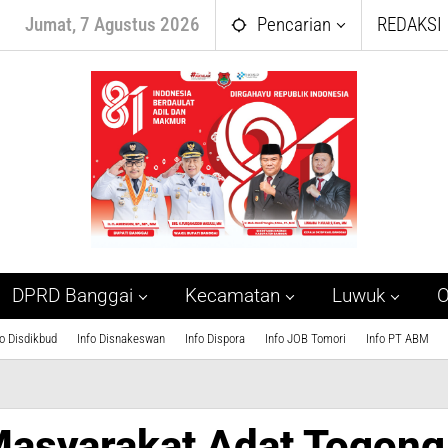
Jumat, 7 Agustus 2026
Pencarian
REDAKSI
DPRD Banggai
Kecamatan
Luwuk
O
fo Disdikbud
Info Disnakeswan
Info Dispora
Info JOB Tomori
Info PT ABM
asyarakat Adat Togong