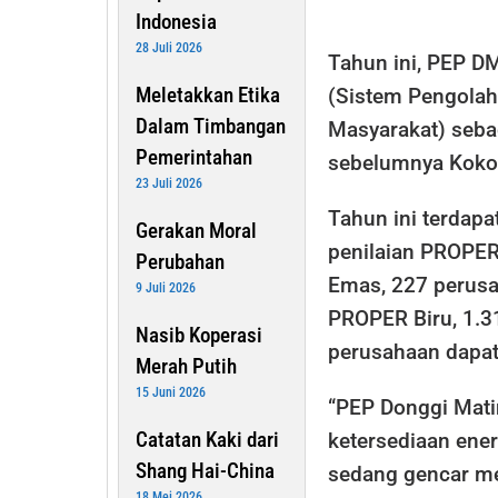
Indonesia
28 Juli 2026
Tahun ini, PEP 
Meletakkan Etika
(Sistem Pengolah
Dalam Timbangan
Masyarakat) seba
Pemerintahan
sebelumnya Kokol
23 Juli 2026
Tahun ini terdapa
Gerakan Moral
penilaian PROPE
Perubahan
Emas, 227 perusa
9 Juli 2026
PROPER Biru, 1.
Nasib Koperasi
perusahaan dapa
Merah Putih
15 Juni 2026
“PEP Donggi Mati
Catatan Kaki dari
ketersediaan ener
Shang Hai-China
sedang gencar m
18 Mei 2026