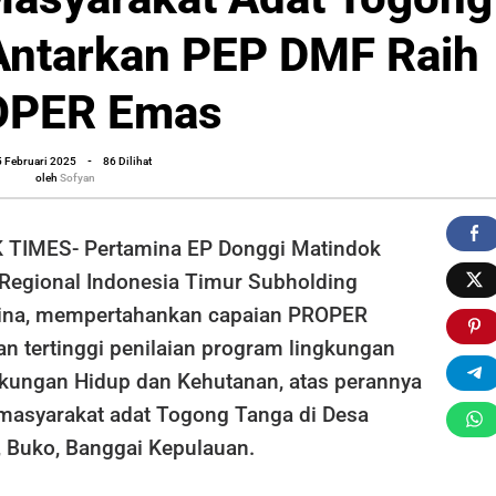
Antarkan PEP DMF Raih
OPER Emas
oleh
5 Februari 2025
-
86 Dilihat
Sofyan
oleh
Sofyan
TIMES- Pertamina EP Donggi Matindok
i Regional Indonesia Timur Subholding
ina, mempertahankan capaian PROPER
n tertinggi penilaian program lingkungan
kungan Hidup dan Kehutanan, atas perannya
asyarakat adat Togong Tanga di Desa
 Buko, Banggai Kepulauan.