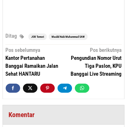
Ditag
JOB Tomori
Maulid Nabi Muhammad SAW
Navigasi
Pos sebelumnya
Pos berikutnya
pos
Kantor Pertanahan
Pengundian Nomor Urut
Banggai Ramaikan Jalan
Tiga Paslon, KPU
Sehat HANTARU
Banggai Live Streaming
Komentar