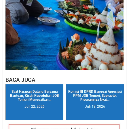
BACA JUGA
Saat Harapan Datang Bersama
Komisi III DPRD Banggai Apresiasi
Bantuan, Kisah Kepedulian JOB
PPM JOB Tomori, Suprapto:
Tomori Menguatkan...
Programnya Nyat...
Juli 22, 2026
Juli 13, 2026