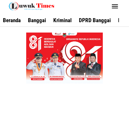
Lewati
ke
konten
Beranda
Banggai
Kriminal
DPRD Banggai
Keca