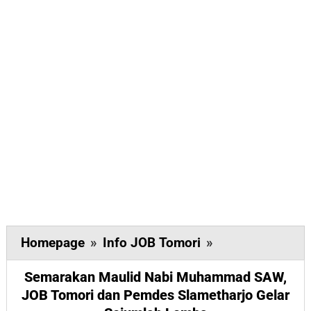
Semarakan
Homepage
»
Info JOB Tomori
»
Maulid
Semarakan Maulid Nabi Muhammad SAW,
Nabi
JOB Tomori dan Pemdes Slametharjo Gelar
Muhammad