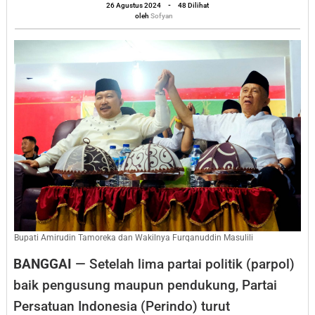
Banggai
oleh
26 Agustus 2024
-
48 Dilihat
Sofyan
oleh
Sofyan
Turut
Perkuat
Barisan
Amirudin-
Furqanuddin
Bupati Amirudin Tamoreka dan Wakilnya Furqanuddin Masulili
BANGGAI
— Setelah lima partai politik (parpol)
baik pengusung maupun pendukung, Partai
Persatuan Indonesia (Perindo) turut