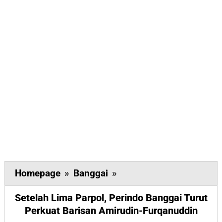
Setelah
Homepage
»
Banggai
»
Lima
Setelah Lima Parpol, Perindo Banggai Turut
Parpol,
Perkuat Barisan Amirudin-Furqanuddin
Perindo