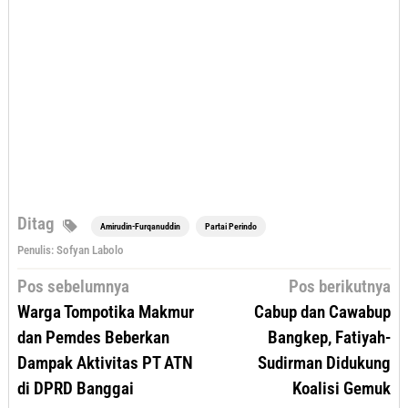
Ditag
Amirudin-Furqanuddin
Partai Perindo
Penulis: Sofyan Labolo
Navigasi
Pos sebelumnya
Pos berikutnya
pos
Warga Tompotika Makmur
Cabup dan Cawabup
dan Pemdes Beberkan
Bangkep, Fatiyah-
Dampak Aktivitas PT ATN
Sudirman Didukung
di DPRD Banggai
Koalisi Gemuk