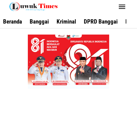
Lewati
ke
konten
Beranda
Banggai
Kriminal
DPRD Banggai
Keca