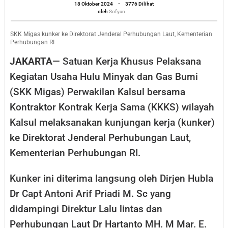
oleh
Kementerian
18 Oktober 2024
-
3776 Dilihat
Sofyan
oleh
Sofyan
Perhubungan
RI,
SKK Migas kunker ke Direktorat Jenderal Perhubungan Laut, Kementerian
Perhubungan RI
Ini
JAKARTA
— Satuan Kerja Khusus Pelaksana
Agendanya
Kegiatan Usaha Hulu Minyak dan Gas Bumi
(SKK Migas) Perwakilan Kalsul bersama
Kontraktor Kontrak Kerja Sama (KKKS) wilayah
Kalsul melaksanakan kunjungan kerja (kunker)
ke Direktorat Jenderal Perhubungan Laut,
Kementerian Perhubungan RI.
Kunker ini diterima langsung oleh Dirjen Hubla
Dr Capt Antoni Arif Priadi M. Sc yang
didampingi Direktur Lalu lintas dan
Perhubungan Laut Dr Hartanto MH. M Mar. E.