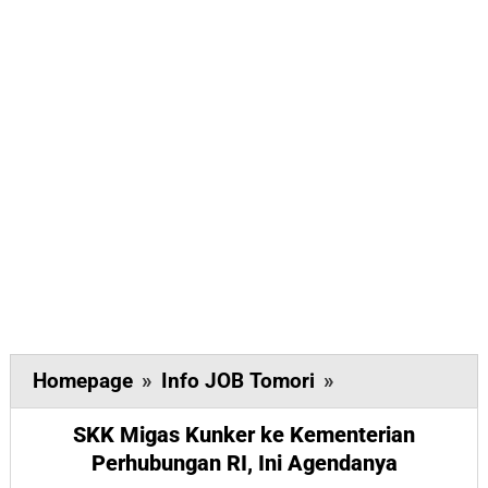
SKK
Homepage
»
Info JOB Tomori
»
Migas
SKK Migas Kunker ke Kementerian
Kunker
Perhubungan RI, Ini Agendanya
ke