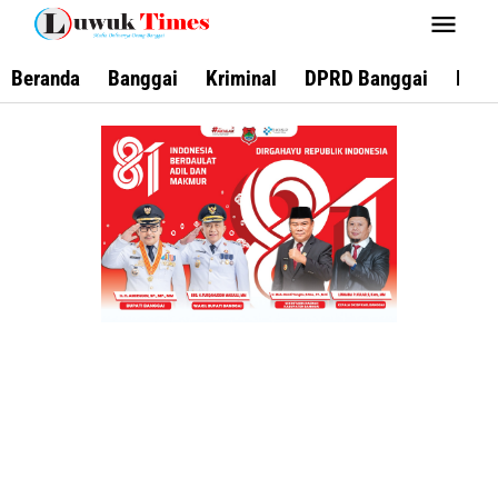
Lewati
ke
konten
Beranda
Banggai
Kriminal
DPRD Banggai
Keca