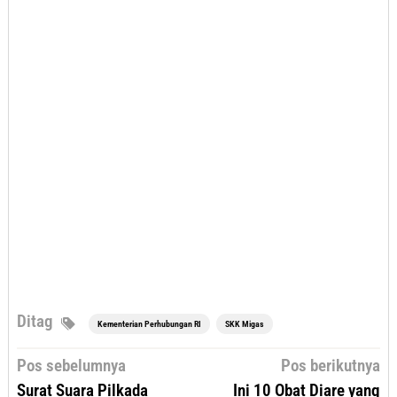
Ditag
Kementerian Perhubungan RI
SKK Migas
Navigasi
Pos sebelumnya
Pos berikutnya
pos
Surat Suara Pilkada
Ini 10 Obat Diare yang