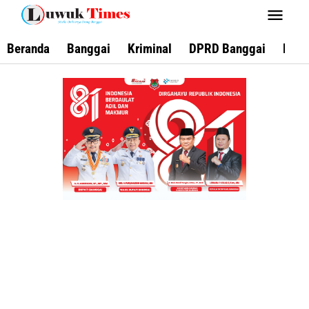
Lewati
ke
konten
Beranda
Banggai
Kriminal
DPRD Banggai
Keca