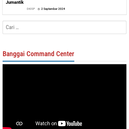
Jumantik
oleh
DKISP
2 September 2024
Sofyan
Cari
untuk:
Banggai Command Center