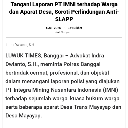
Cermat
Tangani Laporan PT IMNI terhadap Warga
dan Aparat Desa, Soroti Perlindungan Anti-
Tangani
SLAPP
Laporan
PT
oleh
5 Juli 2026
-
354 Dilihat
Sofyan
oleh
Sofyan
IMNI
terhadap
Indra Dwianto, S.H
Warga
LUWUK TIMES, Banggai – Advokat Indra
dan
Dwianto, S.H., meminta Polres Banggai
Aparat
bertindak cermat, profesional, dan objektif
Desa,
dalam menangani laporan polisi yang diajukan
Soroti
PT Integra Mining Nusantara Indonesia (IMNI)
Perlindungan
terhadap sejumlah warga, kuasa hukum warga,
Anti-
serta beberapa aparat Desa Trans Mayayap dan
SLAPP
Desa Mayayap.