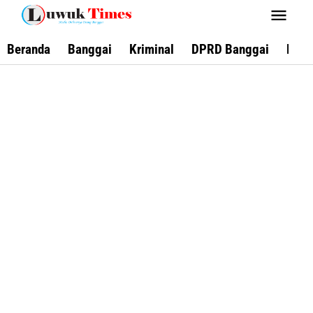
Lewati
ke
konten
Beranda
Banggai
Kriminal
DPRD Banggai
Keca