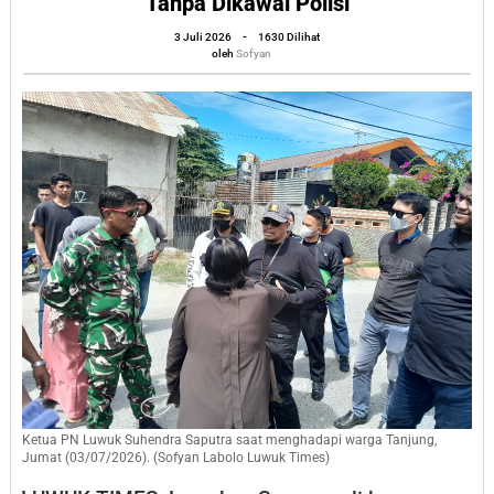
Tanpa Dikawal Polisi
Berani
oleh
3 Juli 2026
-
1630 Dilihat
Ketua
Sofyan
oleh
Sofyan
PN
Luwuk
Hadapi
Barikade
Emak-
Emak
Tanjung
Tanpa
Dikawal
Polisi
Ketua PN Luwuk Suhendra Saputra saat menghadapi warga Tanjung,
Jumat (03/07/2026). (Sofyan Labolo Luwuk Times)