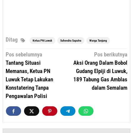
Ditag
Ketua PN Luwuk
Suhendra Saputra
Warga Tanjung
Navigasi
Pos sebelumnya
Pos berikutnya
pos
Tantang Situasi
Aksi Orang Dalam Bobol
Memanas, Ketua PN
Gudang Elpiji di Luwuk,
Luwuk Tetap Lakukan
189 Tabung Gas Amblas
Konstatering Tanpa
dalam Semalam
Pengawalan Polisi