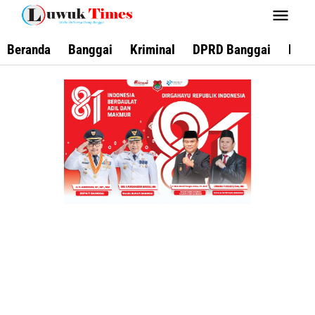
Lewati
ke
konten
Beranda
Banggai
Kriminal
DPRD Banggai
Keca