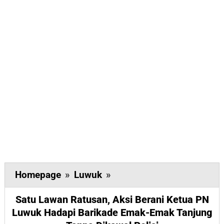
Satu
Homepage
»
Luwuk
»
Lawan
Satu Lawan Ratusan, Aksi Berani Ketua PN
Ratusan,
Luwuk Hadapi Barikade Emak-Emak Tanjung
Aksi