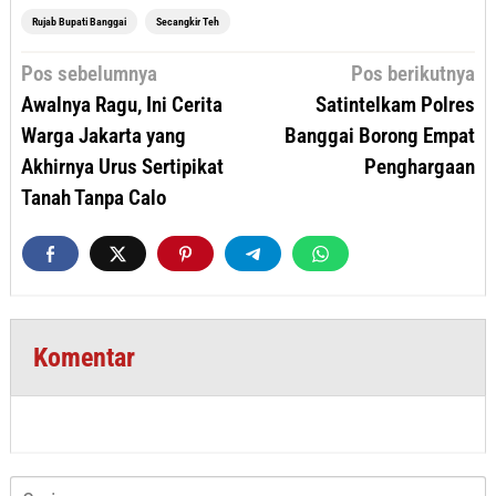
Rujab Bupati Banggai
Secangkir Teh
Navigasi
Pos sebelumnya
Pos berikutnya
pos
Awalnya Ragu, Ini Cerita
Satintelkam Polres
Warga Jakarta yang
Banggai Borong Empat
Akhirnya Urus Sertipikat
Penghargaan
Tanah Tanpa Calo
Komentar
Cari