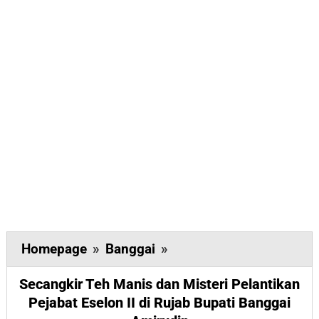
Secangkir
Homepage
»
Banggai
»
Teh
Secangkir Teh Manis dan Misteri Pelantikan
Manis
Pejabat Eselon II di Rujab Bupati Banggai
dan