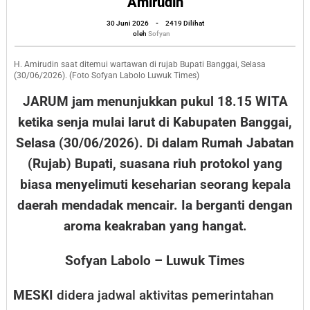
Amirudin
Misteri
oleh
30 Juni 2026
-
2419 Dilihat
Pelantikan
Sofyan
oleh
Sofyan
Pejabat
Eselon
H. Amirudin saat ditemui wartawan di rujab Bupati Banggai, Selasa
(30/06/2026). (Foto Sofyan Labolo Luwuk Times)
II
JARUM jam menunjukkan pukul 18.15 WITA
di
ketika senja mulai larut di Kabupaten Banggai,
Rujab
Selasa (30/06/2026). Di dalam Rumah Jabatan
Bupati
(Rujab) Bupati, suasana riuh protokol yang
Banggai
Amirudin
biasa menyelimuti keseharian seorang kepala
daerah mendadak mencair. Ia berganti dengan
aroma keakraban yang hangat.
Sofyan Labolo – Luwuk Times
MESKI
didera jadwal aktivitas pemerintahan