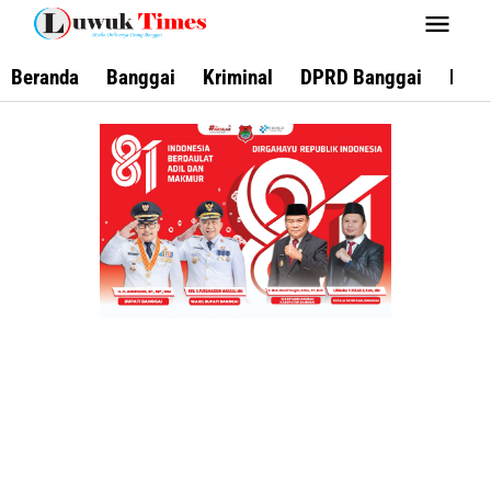
Lewati
ke
konten
Beranda
Banggai
Kriminal
DPRD Banggai
Keca