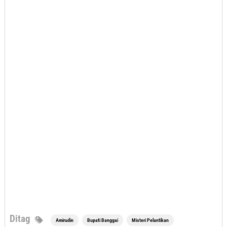
Ditag
Amirudin
Bupati Banggai
Misteri Pelantikan