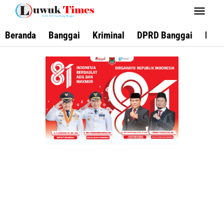
Lewati
ke
konten
Beranda
Banggai
Kriminal
DPRD Banggai
Keca