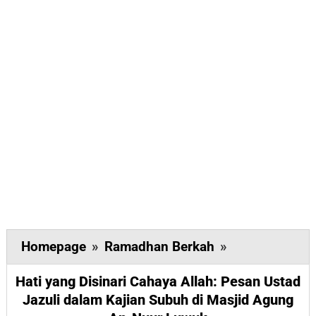
Hati
Homepage
»
Ramadhan Berkah
»
yang
Hati yang Disinari Cahaya Allah: Pesan Ustad
Disinari
Jazuli dalam Kajian Subuh di Masjid Agung
Cahaya