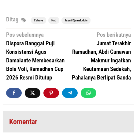
Ditag
Cahaya
Hati
Jazuli Djamaluddin
Navigasi
Pos sebelumnya
Pos berikutnya
pos
Dispora Banggai Puji
Jumat Terakhir
Konsistensi Agus
Ramadhan, Abdi Gunawan
Damalante Membesarkan
Makmur Ingatkan
Bola Voli, Ramadhan Cup
Keutamaan Sedekah,
2026 Resmi Ditutup
Pahalanya Berlipat Ganda
Komentar