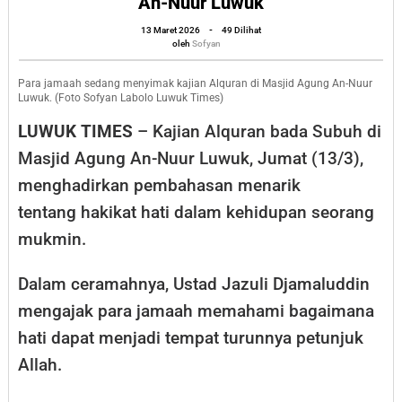
An-Nuur Luwuk
Allah:
oleh
13 Maret 2026
-
49 Dilihat
Pesan
Sofyan
oleh
Sofyan
Ustad
Jazuli
Para jamaah sedang menyimak kajian Alquran di Masjid Agung An-Nuur
Luwuk. (Foto Sofyan Labolo Luwuk Times)
dalam
LUWUK TIMES
– Kajian Alquran bada Subuh di
Kajian
Masjid Agung An-Nuur Luwuk, Jumat (13/3),
Subuh
menghadirkan pembahasan menarik
di
tentang hakikat hati dalam kehidupan seorang
Masjid
Agung
mukmin.
An-
Dalam ceramahnya, Ustad Jazuli Djamaluddin
Nuur
mengajak para jamaah memahami bagaimana
Luwuk
hati dapat menjadi tempat turunnya petunjuk
Allah.