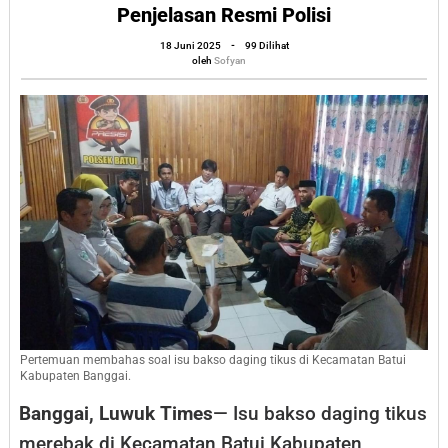
di
Penjelasan Resmi Polisi
Batui,
oleh
18 Juni 2025
-
99 Dilihat
Sofyan
oleh
Sofyan
Begini
Penjelasan
Resmi
Polisi
Pertemuan membahas soal isu bakso daging tikus di Kecamatan Batui
Kabupaten Banggai.
Banggai, Luwuk Times
— Isu bakso daging tikus
merebak di Kecamatan Batui Kabupaten