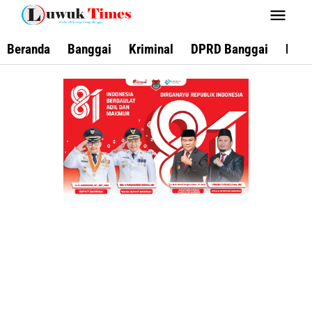
Lewati
ke
konten
Beranda
Banggai
Kriminal
DPRD Banggai
Keca