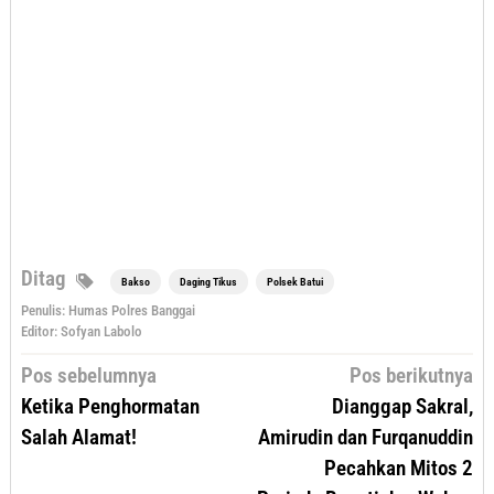
Ditag
Bakso
Daging Tikus
Polsek Batui
Penulis: Humas Polres Banggai
Editor: Sofyan Labolo
Navigasi
Pos sebelumnya
Pos berikutnya
pos
Ketika Penghormatan
Dianggap Sakral,
Salah Alamat!
Amirudin dan Furqanuddin
Pecahkan Mitos 2