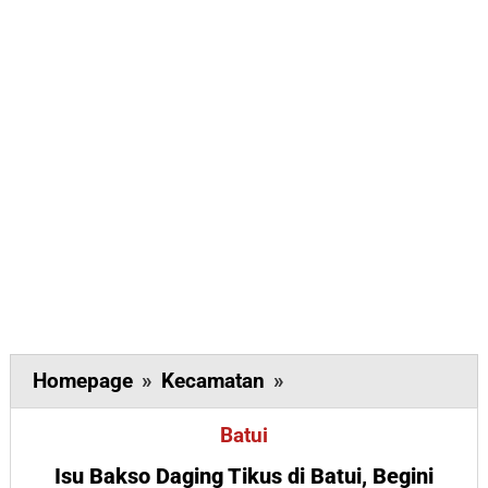
Isu
Homepage
»
Kecamatan
»
Bakso
Batui
Daging
Tikus
Isu Bakso Daging Tikus di Batui, Begini