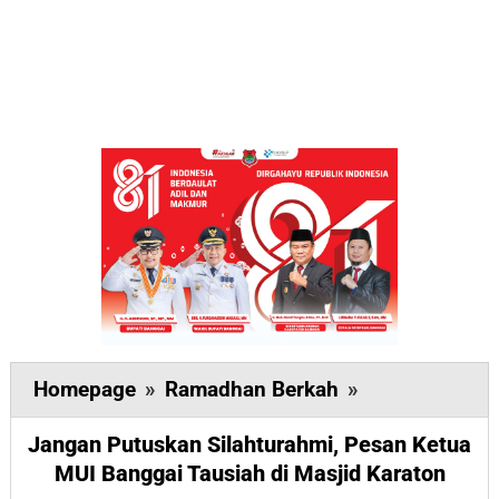
Jangan
Homepage
»
Ramadhan Berkah
»
Putuskan
Jangan Putuskan Silahturahmi, Pesan Ketua
Silahturahmi,
MUI Banggai Tausiah di Masjid Karaton
Pesan