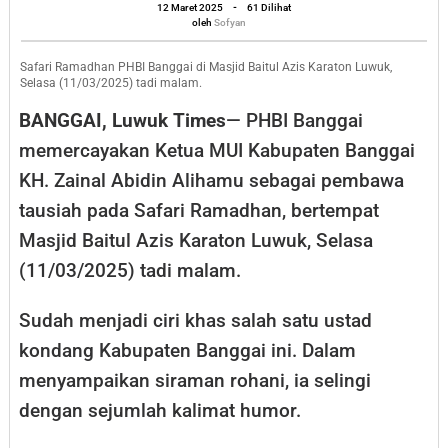
oleh
Ketua
12 Maret 2025
-
61 Dilihat
Sofyan
oleh
Sofyan
MUI
Banggai
Safari Ramadhan PHBI Banggai di Masjid Baitul Azis Karaton Luwuk,
Selasa (11/03/2025) tadi malam.
Tausiah
BANGGAI, Luwuk Times
— PHBI Banggai
di
memercayakan Ketua MUI Kabupaten Banggai
Masjid
KH. Zainal Abidin Alihamu sebagai pembawa
Karaton
tausiah pada Safari Ramadhan, bertempat
Masjid Baitul Azis Karaton Luwuk, Selasa
(11/03/2025) tadi malam.
Sudah menjadi ciri khas salah satu ustad
kondang Kabupaten Banggai ini. Dalam
menyampaikan siraman rohani, ia selingi
dengan sejumlah kalimat humor.