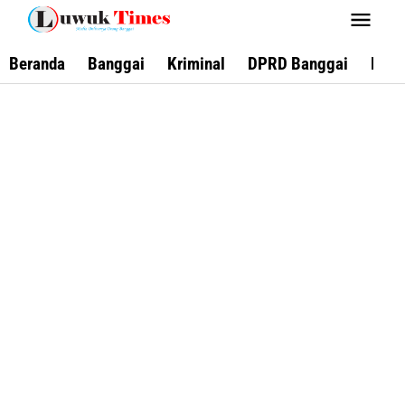
Lewati
ke
konten
Beranda
Banggai
Kriminal
DPRD Banggai
Keca