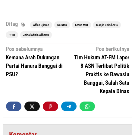
Ditag
Alfian Djibran
Karaton
Ketua MUI
Masjid Baitul Azis
PHBI
Zainal Abidin Alihamu
Navigasi
Pos sebelumnya
Pos berikutnya
pos
Kemana Arah Dukungan
Tim Hukum AT-FM Lapor
Partai Hanura Banggai di
8 ASN Terlibat Politik
PSU?
Praktis ke Bawaslu
Banggai, Salah Satu
Kepala Dinas
Komentar