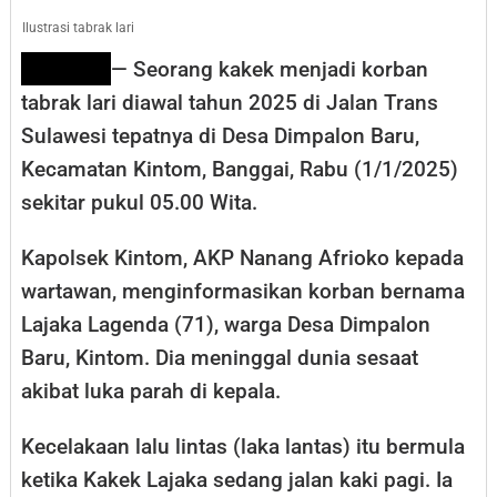
Kintom
Ilustrasi tabrak lari
Korban
KINTOM
— Seorang kakek menjadi korban
Tabrak
tabrak lari diawal tahun 2025 di Jalan Trans
Lari
Sulawesi tepatnya di Desa Dimpalon Baru,
Kecamatan Kintom, Banggai, Rabu (1/1/2025)
sekitar pukul 05.00 Wita.
Kapolsek Kintom, AKP Nanang Afrioko kepada
wartawan, menginformasikan korban bernama
Lajaka Lagenda (71), warga Desa Dimpalon
Baru, Kintom. Dia meninggal dunia sesaat
akibat luka parah di kepala.
Kecelakaan lalu lintas (laka lantas) itu bermula
ketika Kakek Lajaka sedang jalan kaki pagi. Ia