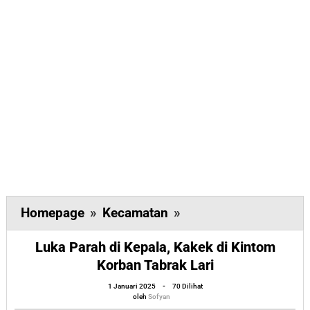
Luka
Homepage
»
Kecamatan
»
Parah
Luka Parah di Kepala, Kakek di Kintom
di
Korban Tabrak Lari
Kepala,
oleh
Kakek
1 Januari 2025
-
70 Dilihat
Sofyan
oleh
Sofyan
di