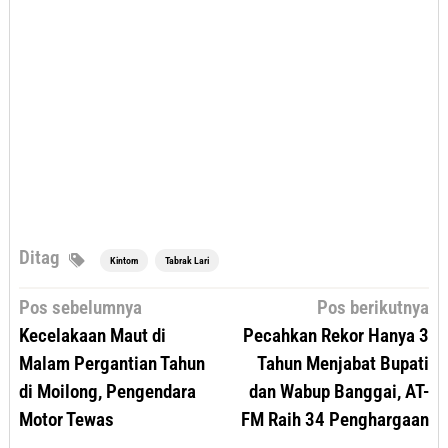
Ditag
Kintom
Tabrak Lari
Navigasi
Pos sebelumnya
Pos berikutnya
pos
Kecelakaan Maut di
Pecahkan Rekor Hanya 3
Malam Pergantian Tahun
Tahun Menjabat Bupati
di Moilong, Pengendara
dan Wabup Banggai, AT-
Motor Tewas
FM Raih 34 Penghargaan