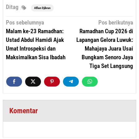
Ditag
Alfian Djibran
Navigasi
Pos sebelumnya
Pos berikutnya
pos
Malam ke-23 Ramadhan:
Ramadhan Cup 2026 di
Ustad Abdul Hamidi Ajak
Lapangan Gelora Luwuk:
Umat Introspeksi dan
Mahajaya Juara Usai
Maksimalkan Sisa Ibadah
Bungkam Senoro Jaya
Tiga Set Langsung
Komentar