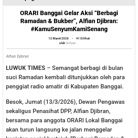
Banggai
ORARI Banggai Gelar Aksi “Berbagi
Gelar
Ramadan & Bukber”, Alfian Djibran:
Aksi
#KamuSenyumKamiSenang
“Berbagi
oleh
12 Maret 2026
-
41 Dilihat
Ramadan
Sofyan
oleh
Sofyan
&
Bukber”,
Alfian Djibran
Alfian
LUWUK TIMES
– Semangat berbagi di bulan
Djibran:
suci Ramadan kembali ditunjukkan oleh para
#KamuSenyu
penggiat radio amatir di Kabupaten Banggai.
Besok, Jumat (13/3/2026), Dewan Pengawas
sekaligus Penasihat DPP, Alfian Djibran,
bersama para anggota ORARI Lokal Banggai
akan turun langsung ke jalan menggelar