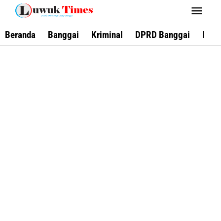
Lewati
ke
konten
Beranda
Banggai
Kriminal
DPRD Banggai
Keca