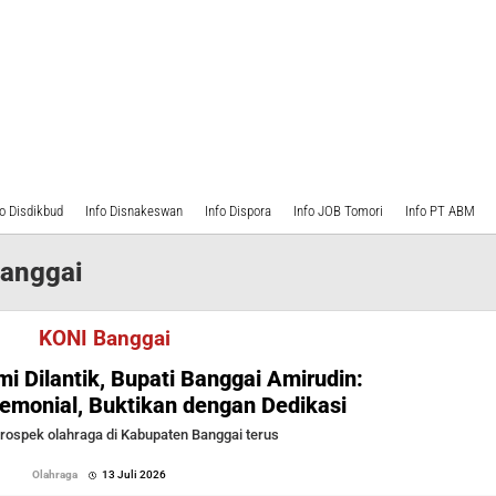
fo Disdikbud
Info Disnakeswan
Info Dispora
Info JOB Tomori
Info PT ABM
anggai
KONI Banggai
i Dilantik, Bupati Banggai Amirudin:
monial, Buktikan dengan Dedikasi
ospek olahraga di Kabupaten Banggai terus
oleh
Olahraga
13 Juli 2026
Sofyan