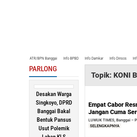
ATR/BPN Banggai
Info BPBD
Info Damkar
Info Dinsos
In
PARLONG
Topik:
KONI B
Desakan Warga
Singkoyo, DPRD
Empat Cabor Resm
Banggai Bakal
Jangan Cuma Sere
Bentuk Pansus
LUWUK TIMES, Banggai – Pr
SELENGKAPNYA
Usut Polemik
Lahan KLS