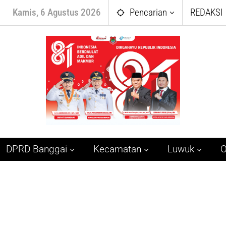
Kamis, 6 Agustus 2026
Pencarian
REDAKSI
DPRD Banggai
Kecamatan
Luwuk
O