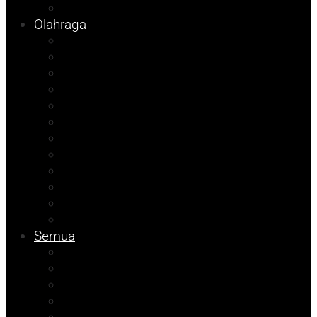
Info Bapenda
Olahraga
Agenda Andhika
Sosok
Foto Bicara
Opini
Porkab 2025
Kolom Cudy
Video
Tips
Info Dinsos
Pendidikan
Kolom Muhadam
Info Unismuh
Semua
Kolom Herdi
Agenda Beniyanto
Kolom Budi
Ramadhan Berkah