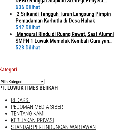
DPRD Banggai Siapkan Strategi Penyela…
606 Dilihat
2 Srikandi Tangguh Turun Langsung Pimpin
Pemadaman Karhutla di Desa Huhak
542 Dilihat
Mengurai Rindu di Ruang Rawat, Saat Alumni
SMPN 1 Luwuk Memeluk Kembali Guru yan…
528 Dilihat
Kategori
Kategori
PT. LUWUK TIMES BERKAH
REDAKSI
PEDOMAN MEDIA SIBER
TENTANG KAMI
KEBIJAKAN PRIVASI
STANDAR PERLINDUNGAN WARTAWAN