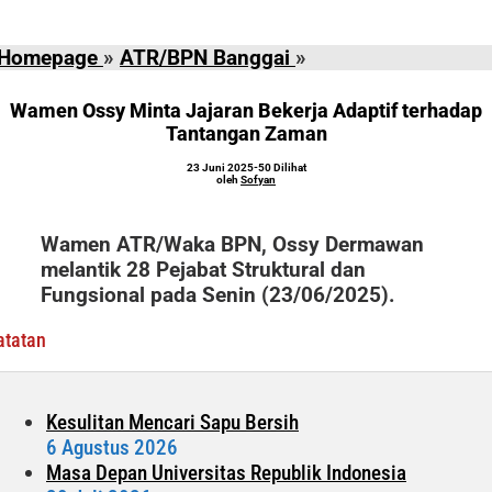
Wamen
Homepage
»
ATR/BPN Banggai
»
Ossy
Minta
Wamen Ossy Minta Jajaran Bekerja Adaptif terhadap
Jajaran
Tantangan Zaman
Bekerja
oleh
23 Juni 2025
-
50 Dilihat
Adaptif
Sofyan
oleh
Sofyan
terhadap
Tantangan
Wamen ATR/Waka BPN, Ossy Dermawan
Zaman
melantik 28 Pejabat Struktural dan
Fungsional pada Senin (23/06/2025).
atatan
Kesulitan Mencari Sapu Bersih
6 Agustus 2026
Masa Depan Universitas Republik Indonesia