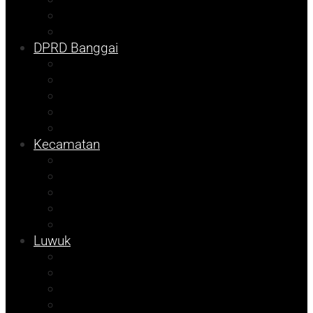
DKISP
Prokopim
DPRD Banggai
Balut
Bangkep
Info Dispora
Pilkada
Pemilu
Kecamatan
Kolom Syarif
Kampus
Tojo Unauna
Sulteng
Tekno
Luwuk
Info Mining KFM
Info Disdikbud
Info JOB Tomori
Info PUPR