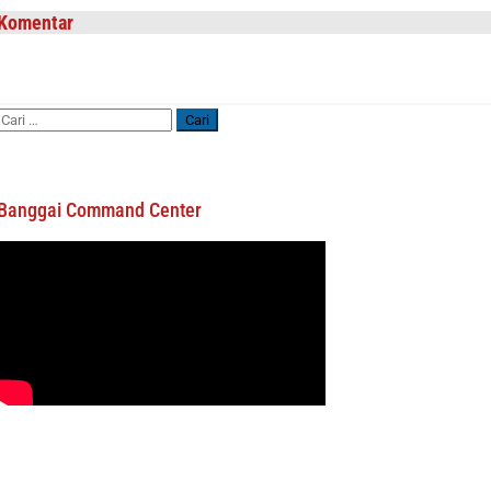
Komentar
Cari
untuk:
Banggai Command Center