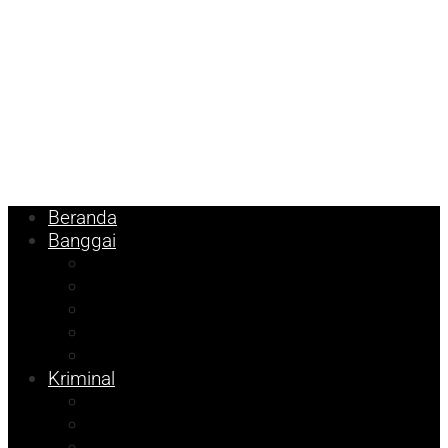
Beranda
Banggai
Religi
Internasional
Nasional
Kesehatan
Ekonomi
Kriminal
Pemilu 2024
Pilkada 2024
Parpol