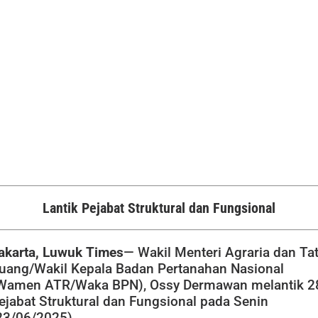
Lantik Pejabat Struktural dan Fungsional
akarta, Luwuk Times
— Wakil Menteri Agraria dan Ta
uang/Wakil Kepala Badan Pertanahan Nasional
Wamen ATR/Waka BPN), Ossy Dermawan melantik 2
ejabat Struktural dan Fungsional pada Senin
23/06/2025).