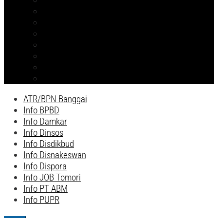
Info PT ABM
ATR/BPN Banggai 2026
ATR/BPN Banggai
Info BPBD
Info Disnakeswan
Info TPHP
Info Tambang
Info Damkar
ATR/BPN Banggai
Info BPBD
Info Damkar
Info Dinsos
Info Disdikbud
Info Disnakeswan
Info Dispora
Info JOB Tomori
Info PT ABM
Info PUPR