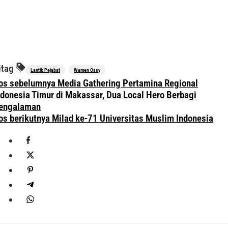
itag
Lantik Pejabat
Wamen Ossy
avigasi
os sebelumnya
Media Gathering Pertamina Regional
os
ndonesia Timur di Makassar, Dua Local Hero Berbagi
engalaman
os berikutnya
Milad ke-71 Universitas Muslim Indonesia