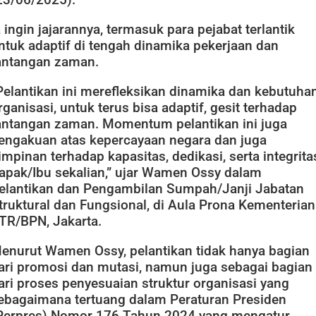
a ingin jajarannya, termasuk para pejabat terlantik
ntuk adaptif di tengah dinamika pekerjaan dan
antangan zaman.
Pelantikan ini merefleksikan dinamika dan kebutuha
rganisasi, untuk terus bisa adaptif, gesit terhadap
antangan zaman. Momentum pelantikan ini juga
engakuan atas kepercayaan negara dan juga
impinan terhadap kapasitas, dedikasi, serta integrita
apak/Ibu sekalian,” ujar Wamen Ossy dalam
elantikan dan Pengambilan Sumpah/Janji Jabatan
truktural dan Fungsional, di Aula Prona Kementerian
TR/BPN, Jakarta.
enurut Wamen Ossy, pelantikan tidak hanya bagian
ari promosi dan mutasi, namun juga sebagai bagian
ari proses penyesuaian struktur organisasi yang
ebagaimana tertuang dalam Peraturan Presiden
Perpres) Nomor 176 Tahun 2024 yang mengatur