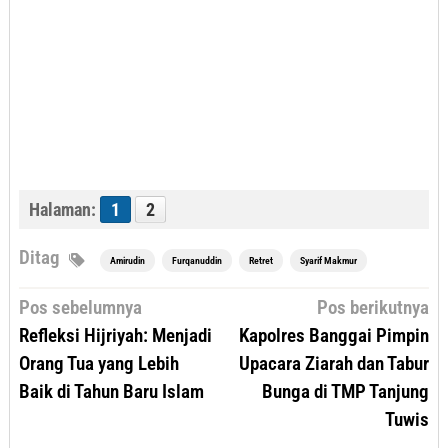
Halaman:
1
2
Ditag
Amirudin
Furqanuddin
Retret
Syarif Makmur
Navigasi
Pos sebelumnya
Pos berikutnya
pos
Refleksi Hijriyah: Menjadi
Kapolres Banggai Pimpin
Orang Tua yang Lebih
Upacara Ziarah dan Tabur
Baik di Tahun Baru Islam
Bunga di TMP Tanjung
Tuwis