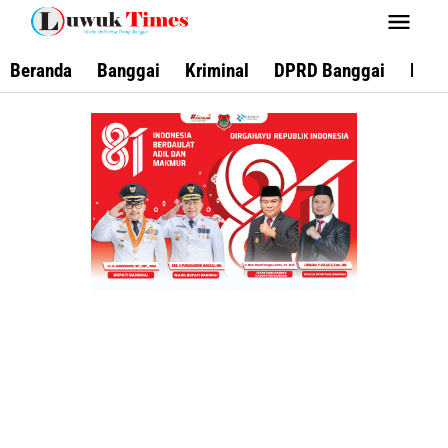
Lewati
ke
konten
Beranda
Banggai
Kriminal
DPRD Banggai
Keca