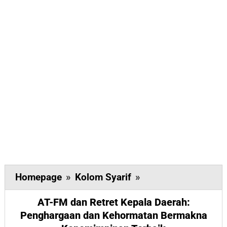
AT-
Homepage
»
Kolom Syarif
»
FM
AT-FM dan Retret Kepala Daerah:
dan
Penghargaan dan Kehormatan Bermakna
Retret