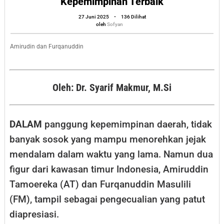
Kepemimpinan Terbaik
Kepala
oleh
27 Juni 2025
-
136 Dilihat
Daerah:
Sofyan
oleh
Sofyan
Penghargaan
dan
Amirudin dan Furqanuddin
Kehormatan
Bermakna
Oleh: Dr. Syarif Makmur, M.Si
Kepemimpinan
Terbaik
DALAM
panggung kepemimpinan daerah, tidak
banyak sosok yang mampu menorehkan jejak
mendalam dalam waktu yang lama. Namun dua
figur dari kawasan timur Indonesia, Amiruddin
Tamoereka (AT) dan Furqanuddin Masulili
(FM), tampil sebagai pengecualian yang patut
diapresiasi.