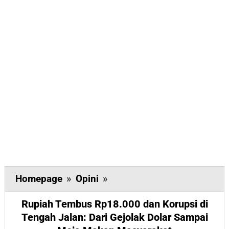
Rupiah
Homepage
»
Opini
»
Tembus
Rupiah Tembus Rp18.000 dan Korupsi di
Rp18.000
Tengah Jalan: Dari Gejolak Dolar Sampai
dan