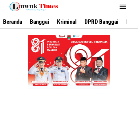
Lewati
ke
konten
Beranda
Banggai
Kriminal
DPRD Banggai
Keca