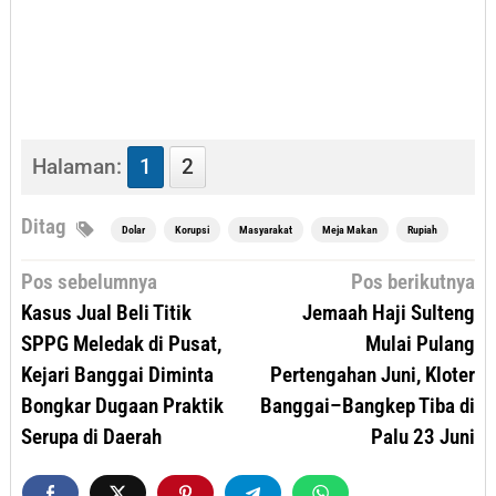
Halaman:
1
2
Ditag
Dolar
Korupsi
Masyarakat
Meja Makan
Rupiah
Navigasi
Pos sebelumnya
Pos berikutnya
pos
Kasus Jual Beli Titik
Jemaah Haji Sulteng
SPPG Meledak di Pusat,
Mulai Pulang
Kejari Banggai Diminta
Pertengahan Juni, Kloter
Bongkar Dugaan Praktik
Banggai–Bangkep Tiba di
Serupa di Daerah
Palu 23 Juni