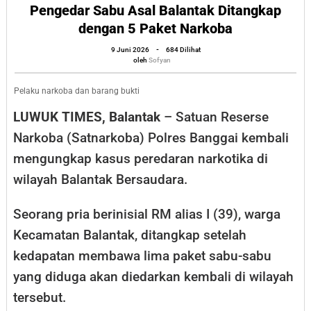
di
Pengedar Sabu Asal Balantak Ditangkap
dengan 5 Paket Narkoba
Luwuk
Utara,
oleh
9 Juni 2026
-
684 Dilihat
Sofyan
oleh
Sofyan
Pengedar
Sabu
Pelaku narkoba dan barang bukti
Asal
LUWUK TIMES, Balantak
– Satuan Reserse
Balantak
Narkoba (Satnarkoba) Polres Banggai kembali
Ditangkap
mengungkap kasus peredaran narkotika di
dengan
wilayah Balantak Bersaudara.
5
Paket
Seorang pria berinisial RM alias I (39), warga
Narkoba
Kecamatan Balantak, ditangkap setelah
kedapatan membawa lima paket sabu-sabu
yang diduga akan diedarkan kembali di wilayah
tersebut.