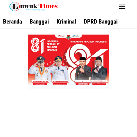
Lewati
ke
konten
Beranda
Banggai
Kriminal
DPRD Banggai
Keca