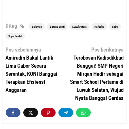
Ditag
Balantak
Barang bukti
Luwuk Utara
Narkoba
Sabu
Sopir Rental
Navigasi
Pos sebelumnya
Pos berikutnya
pos
Amirudin Bakal Lantik
Terobosan Kadisdikbud
Lima Cabor Secara
Banggai! SMP Negeri
Serentak, KONI Banggai
Mirqan Hadir sebagai
Terapkan Efisiensi
Smart School Pertama di
Anggaran
Luwuk Selatan, Wujud
Nyata Banggai Cerdas