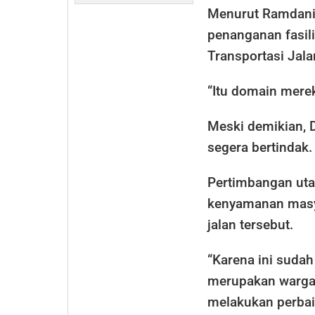
Menurut Ramdani,
penanganan fasil
Transportasi Jala
“Itu domain merek
Meski demikian, 
segera bertindak.
Pertimbangan ut
kenyamanan masya
jalan tersebut.
“Karena ini suda
merupakan warga 
melakukan perbaik