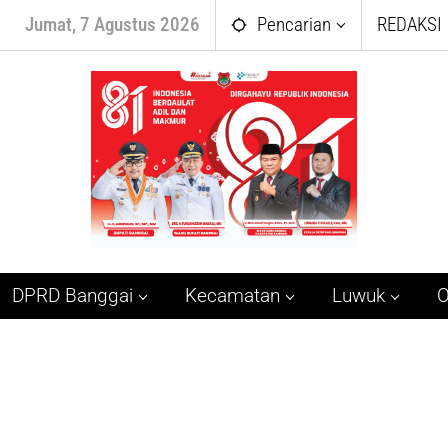
Jumat, 7 Agustus 2026
Pencarian
REDAKSI
DPRD Banggai
Kecamatan
Luwuk
O