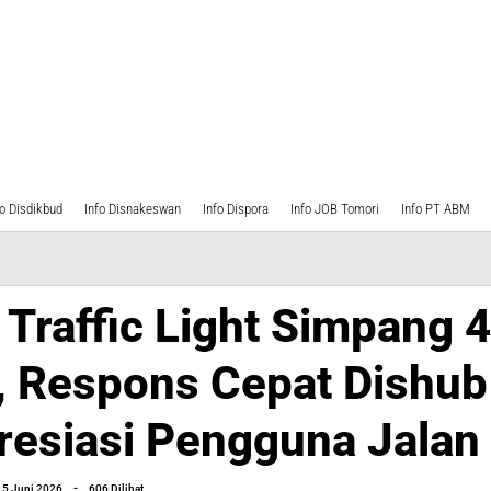
fo Disdikbud
Info Disnakeswan
Info Dispora
Info JOB Tomori
Info PT ABM
Traffic Light Simpang 4
, Respons Cepat Dishub
resiasi Pengguna Jalan
oleh
15 Juni 2026
-
606 Dilihat