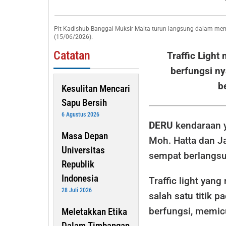
Respons
Cepat
Plt Kadishub Banggai Muksir Maita turun langsung dalam mempe
Dishub
(15/06/2026).
Banggai
Catatan
Traffic Light
Tuai
berfungsi ny
Apresiasi
b
Kesulitan Mencari
Pengguna
Sapu Bersih
Jalan
6 Agustus 2026
DERU
kendaraan y
Masa Depan
Moh. Hatta dan J
Universitas
sempat berlangsu
Republik
Indonesia
Traffic light yan
28 Juli 2026
salah satu titik 
berfungsi, memic
Meletakkan Etika
Dalam Timbangan