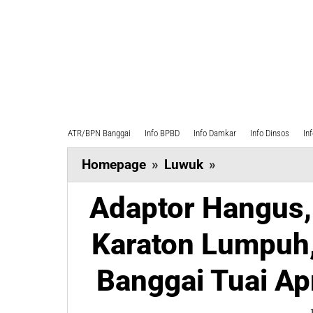
ATR/BPN Banggai
Info BPBD
Info Damkar
Info Dinsos
In
Adaptor
Homepage
»
Luwuk
»
Hangus,
Adaptor Hangus, 
Traffic
Light
Karaton Lumpuh
Simpang
4
Banggai Tuai Ap
Karaton
Lumpuh,