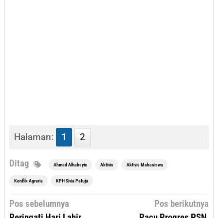
Halaman:
1
2
Ditag
Ahmad Alhabsyie
Aktivis
Aktivis Mahasiswa
Konflik Agraria
KPH Sivia Patuju
Navigasi
Pos sebelumnya
Pos berikutnya
pos
Peringati Hari Lahir
Pacu Progres PSN,