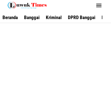
Lewati
ke
konten
Beranda
Banggai
Kriminal
DPRD Banggai
Keca