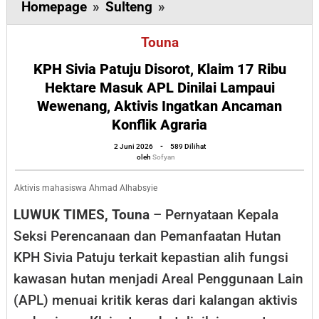
KPH
Homepage
»
Sulteng
»
Sivia
Touna
Patuju
Disorot,
KPH Sivia Patuju Disorot, Klaim 17 Ribu
Klaim
Hektare Masuk APL Dinilai Lampaui
Wewenang, Aktivis Ingatkan Ancaman
17
Konflik Agraria
Ribu
Hektare
oleh
2 Juni 2026
-
589 Dilihat
Sofyan
oleh
Sofyan
Masuk
APL
Aktivis mahasiswa Ahmad Alhabsyie
Dinilai
LUWUK TIMES, Touna
– Pernyataan Kepala
Lampaui
Seksi Perencanaan dan Pemanfaatan Hutan
Wewenang,
KPH Sivia Patuju terkait kepastian alih fungsi
Aktivis
kawasan hutan menjadi Areal Penggunaan Lain
Ingatkan
(APL) menuai kritik keras dari kalangan aktivis
Ancaman