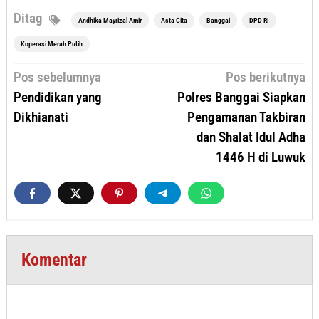
Ditag
Andhika Mayrizal Amir
Asta Cita
Banggai
DPD RI
Koperasi Merah Putih
Navigasi
Pos sebelumnya
Pos berikutnya
pos
Pendidikan yang
Polres Banggai Siapkan
Dikhianati
Pengamanan Takbiran
dan Shalat Idul Adha
1446 H di Luwuk
Komentar