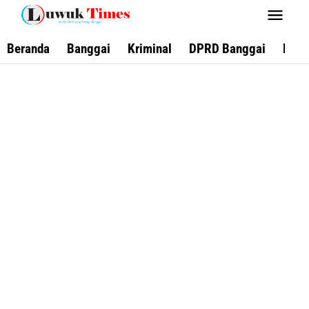
Lewati
ke
konten
Beranda
Banggai
Kriminal
DPRD Banggai
Keca