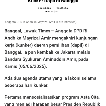
Kunker Dapil di Banggai
Dukung
oleh
5 Juni 2025
-
105 Dilihat
Koperasi
Sofyan
oleh
Sofyan
Merah
Putih,
Anggota DPD RI Andhika Mayrizal Amir. (Foto Istimewa)
Andhika
Banggai, Luwuk Times
— Anggota DPD RI
Mayrizal
Andhika Mayrizal Amir mengakhiri kunjungan
Amir
kerja (kunker) daerah pemilihan (dapil) di
Akhiri
Banggai. Ia pun kembali ke Jakarta melalui
Kunker
Bandara Syukuran Aminuddin Amir, pada
Dapil
Kamis (05/06/2025).
di
Banggai
Ada dua agenda utama yang Ia lakoni selama
beberapa hari kunker.
Pertama mensosialisasikan program Asta Cita,
yang menjadi harapan besar Presiden Republik