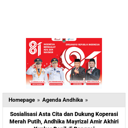
Sosialisasi
Homepage
»
Agenda Andhika
»
Asta
Sosialisasi Asta Cita dan Dukung Koperasi
Cita
Merah Putih, Andhika Mayrizal Amir Akhiri
dan