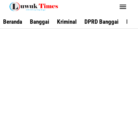
Lewati
ke
konten
Beranda
Banggai
Kriminal
DPRD Banggai
Keca