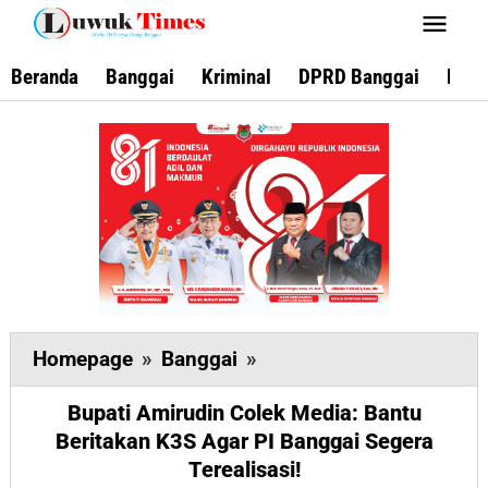
Lewati
ke
konten
Beranda
Banggai
Kriminal
DPRD Banggai
Keca
Bupati
Homepage
»
Banggai
»
Amirudin
Bupati Amirudin Colek Media: Bantu
Colek
Beritakan K3S Agar PI Banggai Segera
Media:
Terealisasi!
Bantu