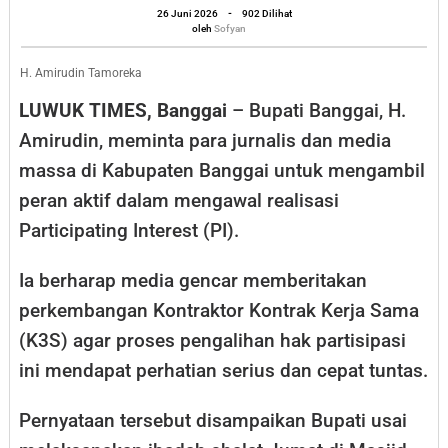
oleh
26 Juni 2026
-
902 Dilihat
Beritakan
Sofyan
oleh
Sofyan
K3S
Agar
H. Amirudin Tamoreka
PI
​LUWUK TIMES, Banggai
– Bupati Banggai, H.
Banggai
Amirudin, meminta para jurnalis dan media
Segera
massa di Kabupaten Banggai untuk mengambil
Terealisasi!
peran aktif dalam mengawal realisasi
Participating Interest (PI).
Ia berharap media gencar memberitakan
perkembangan Kontraktor Kontrak Kerja Sama
(K3S) agar proses pengalihan hak partisipasi
ini mendapat perhatian serius dan cepat tuntas.
​Pernyataan tersebut disampaikan Bupati usai