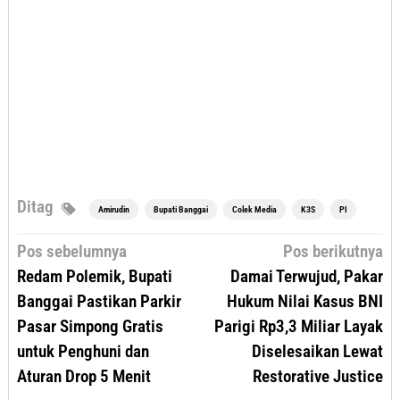
Ditag
Amirudin
Bupati Banggai
Colek Media
K3S
PI
Navigasi
Pos sebelumnya
Pos berikutnya
pos
Redam Polemik, Bupati
Damai Terwujud, Pakar
Banggai Pastikan Parkir
Hukum Nilai Kasus BNI
Pasar Simpong Gratis
Parigi Rp3,3 Miliar Layak
untuk Penghuni dan
Diselesaikan Lewat
Aturan Drop 5 Menit
Restorative Justice