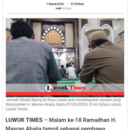
oleh
7 Maret 2026
-
57 Dilihat
Paket:
Sofyan
oleh
Sofyan
Pesan
Masran
Abajia
di
Malam
ke-
18
Ramadhan
Masjid
Agung
An-
Jamaah Masjid Agung An-Nuur Luwuk saat mendengarkan tausiah yang
Nuur
disampaikan H. Masran Abajia, Sabtu (07/03/2026). (Foto Sofyan Labolo
Luwuk Times)
Luwuk
LUWUK TIMES
– Malam ke-18 Ramadhan H.
Masran Abajia tampil sebagai pembawa