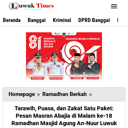
Lewati
ke
konten
Beranda
Banggai
Kriminal
DPRD Banggai
Keca
Tarawih,
Homepage
»
Ramadhan Berkah
»
Puasa,
Tarawih, Puasa, dan Zakat Satu Paket:
dan
Pesan Masran Abajia di Malam ke-18
Zakat
Ramadhan Masjid Agung An-Nuur Luwuk
Satu