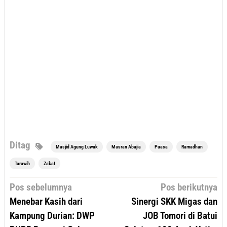
Ditag
Masjid Agung Luwuk
Masran Abajia
Puasa
Ramadhan
Tarawih
Zakat
Navigasi
Pos sebelumnya
Pos berikutnya
pos
Menebar Kasih dari
Sinergi SKK Migas dan
Kampung Durian: DWP
JOB Tomori di Batui